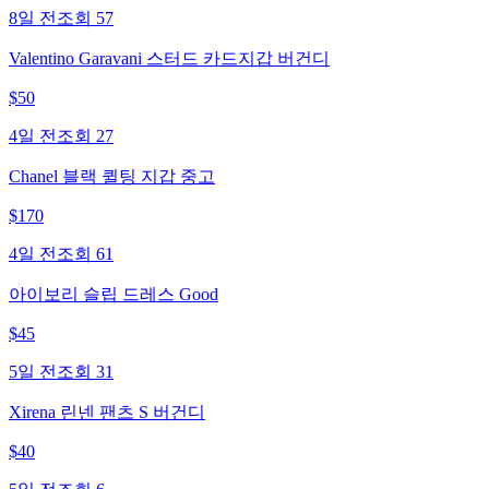
8일 전
조회
57
Valentino Garavani 스터드 카드지갑 버건디
$
50
4일 전
조회
27
Chanel 블랙 퀼팅 지갑 중고
$
170
4일 전
조회
61
아이보리 슬립 드레스 Good
$
45
5일 전
조회
31
Xirena 린넨 팬츠 S 버건디
$
40