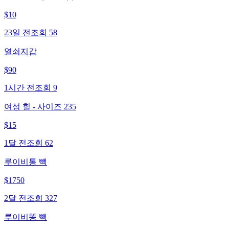
$
10
23일 전
조회
58
열쇠지갑
$
90
1시간 전
조회
9
여성 힐 - 사이즈 235
$
15
1달 전
조회
62
루이비통 빽
$
1750
2달 전
조회
327
루이비똥 빽