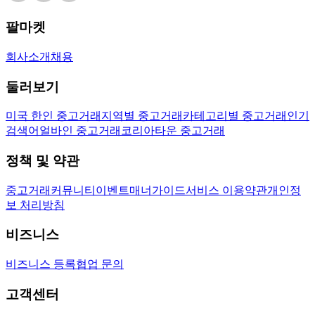
팔마켓
회사소개
채용
둘러보기
미국 한인 중고거래
지역별 중고거래
카테고리별 중고거래
인기
검색어
얼바인 중고거래
코리아타운 중고거래
정책 및 약관
중고거래
커뮤니티
이벤트
매너가이드
서비스 이용약관
개인정
보 처리방침
비즈니스
비즈니스 등록
협업 문의
고객센터