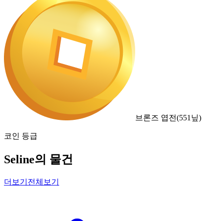
브론즈 엽전
(
551
닢)
코인 등급
Seline의 물건
더보기
전체보기