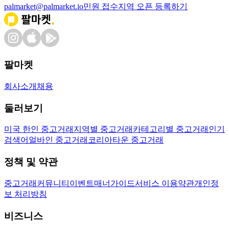
palmarket@palmarket.io
민원 접수
지역 오픈 등록하기
팔마켓
회사소개
채용
둘러보기
미국 한인 중고거래
지역별 중고거래
카테고리별 중고거래
인기
검색어
얼바인 중고거래
코리아타운 중고거래
정책 및 약관
중고거래
커뮤니티
이벤트
매너가이드
서비스 이용약관
개인정
보 처리방침
비즈니스