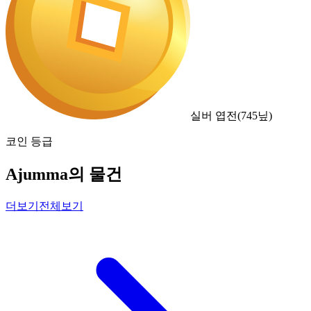
실버 엽전
(
745
닢)
코인 등급
Ajumma의 물건
더보기
전체보기