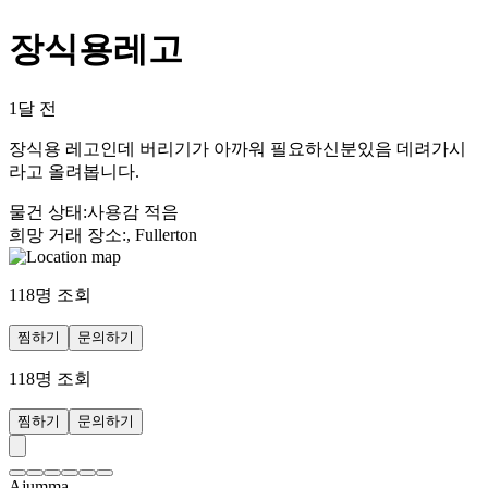
장식용레고
1달 전
장식용 레고인데 버리기가 아까워 필요하신분있음 데려가시
라고 올려봅니다.
물건 상태
:
사용감 적음
희망 거래 장소
:
, Fullerton
118
명 조회
찜하기
문의하기
118
명 조회
찜하기
문의하기
Ajumma