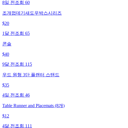
8일 전
조회
60
조개껍데기새도우박스시리즈
$
20
1달 전
조회
65
콘솔
$
40
9달 전
조회
115
우드 원형 3단 플랜터 스탠드
$
35
4일 전
조회
46
Table Runner and Placemats (8개)
$
12
4달 전
조회
111