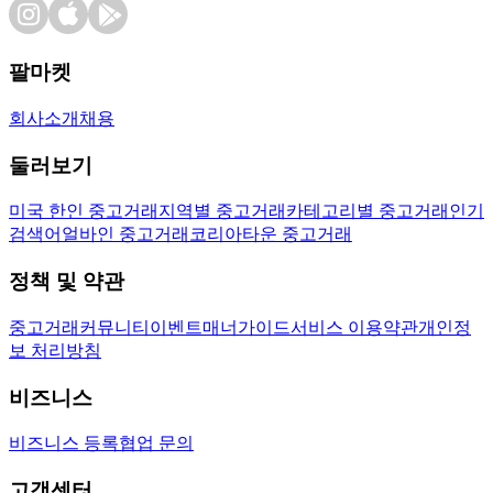
팔마켓
회사소개
채용
둘러보기
미국 한인 중고거래
지역별 중고거래
카테고리별 중고거래
인기
검색어
얼바인 중고거래
코리아타운 중고거래
정책 및 약관
중고거래
커뮤니티
이벤트
매너가이드
서비스 이용약관
개인정
보 처리방침
비즈니스
비즈니스 등록
협업 문의
고객센터