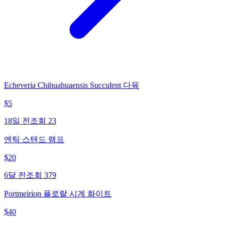
Echeveria Chihuahuaensis Succulent 다육
$
5
18일 전
조회
23
엔틱 스탠드 램프
$
20
6달 전
조회
379
Portmeirion 플로랄 시계 화이트
$
40