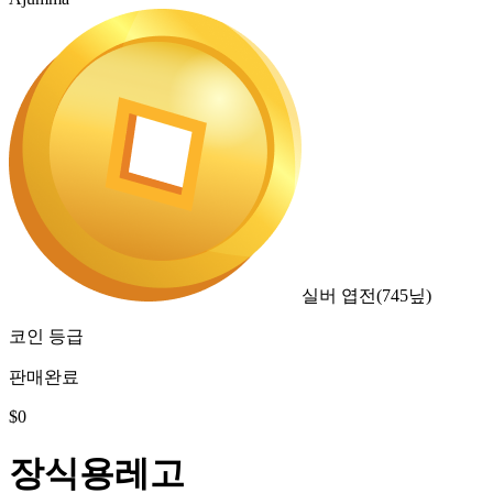
실버 엽전
(
745
닢)
코인 등급
판매완료
$
0
장식용레고