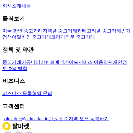
회사소개
채용
둘러보기
미국 한인 중고거래
지역별 중고거래
카테고리별 중고거래
인기
검색어
얼바인 중고거래
코리아타운 중고거래
정책 및 약관
중고거래
커뮤니티
이벤트
매너가이드
서비스 이용약관
개인정
보 처리방침
비즈니스
비즈니스 등록
협업 문의
고객센터
palmarket@palmarket.io
민원 접수
지역 오픈 등록하기