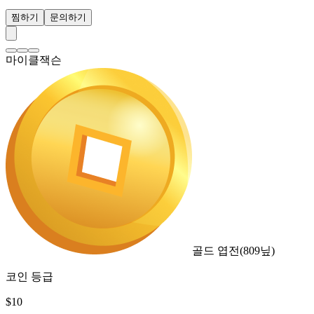
찜하기
문의하기
마이클잭슨
골드 엽전
(
809
닢)
코인 등급
$
10