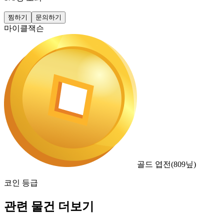
찜하기
문의하기
마이클잭슨
골드 엽전
(
809
닢)
코인 등급
관련 물건 더보기