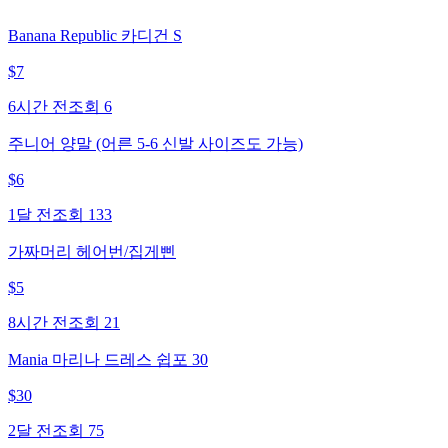
Banana Republic 카디건 S
$
7
6시간 전
조회
6
주니어 양말 (어른 5-6 신발 사이즈도 가능)
$
6
1달 전
조회
133
가짜머리 헤어번/집게삔
$
5
8시간 전
조회
21
Mania 마리나 드레스 쉽포 30
$
30
2달 전
조회
75