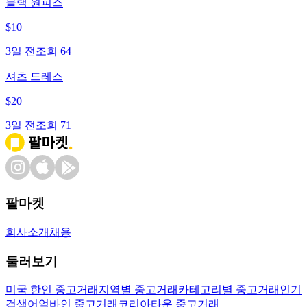
블랙 원피스
$
10
3일 전
조회
64
셔츠 드레스
$
20
3일 전
조회
71
팔마켓
회사소개
채용
둘러보기
미국 한인 중고거래
지역별 중고거래
카테고리별 중고거래
인기
검색어
얼바인 중고거래
코리아타운 중고거래