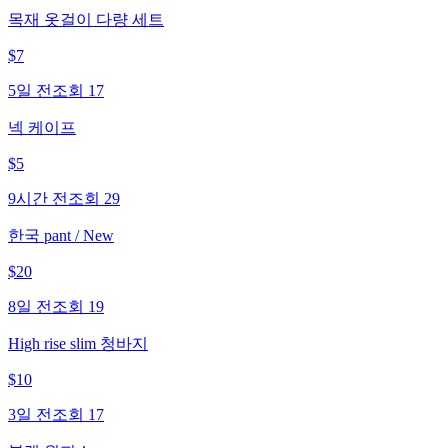
목재 옷걸이 다량 세트
$
7
5일 전
조회
17
넥 케이프
$
5
9시간 전
조회
29
한국 pant / New
$
20
8일 전
조회
19
High rise slim 청바지
$
10
3일 전
조회
17