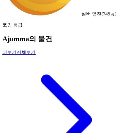
실버 엽전
(
745
닢)
코인 등급
Ajumma의 물건
더보기
전체보기