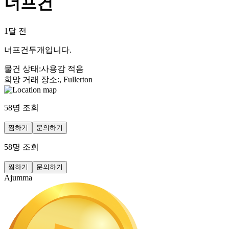
너프건
1달 전
너프건두개입니다.
물건 상태
:
사용감 적음
희망 거래 장소
:
, Fullerton
58
명 조회
찜하기
문의하기
58
명 조회
찜하기
문의하기
Ajumma