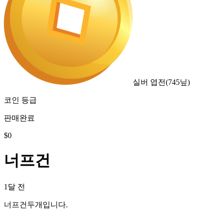
실버 엽전
(
745
닢)
코인 등급
판매완료
$
0
너프건
1달 전
너프건두개입니다.