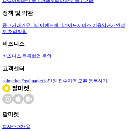
검색어
얼바인 중고거래
코리아타운 중고거래
정책 및 약관
중고거래
커뮤니티
이벤트
매너가이드
서비스 이용약관
개인정
보 처리방침
비즈니스
비즈니스 등록
협업 문의
고객센터
palmarket@palmarket.io
민원 접수
지역 오픈 등록하기
팔마켓
회사소개
채용