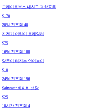
그레이트북스 내친구 과학공룡
$
170
20일 전
조회
40
자전거 어린이 트레일러
$
75
16달 전
조회
188
말문이 터지는 언어놀이
$
10
24달 전
조회
196
Saltwater 베이비 샌달
$
25
10시간 전
조회
4