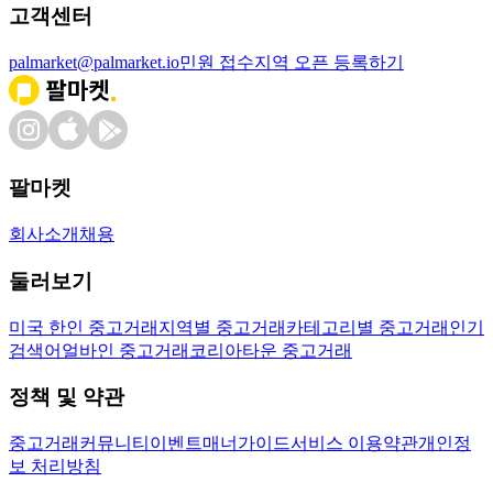
고객센터
palmarket@palmarket.io
민원 접수
지역 오픈 등록하기
팔마켓
회사소개
채용
둘러보기
미국 한인 중고거래
지역별 중고거래
카테고리별 중고거래
인기
검색어
얼바인 중고거래
코리아타운 중고거래
정책 및 약관
중고거래
커뮤니티
이벤트
매너가이드
서비스 이용약관
개인정
보 처리방침