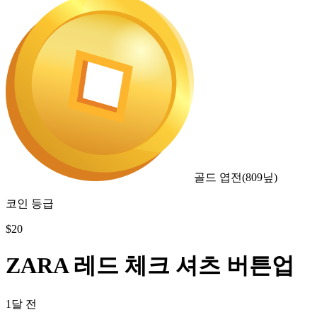
골드 엽전
(
809
닢)
코인 등급
$
20
ZARA 레드 체크 셔츠 버튼업
1달 전