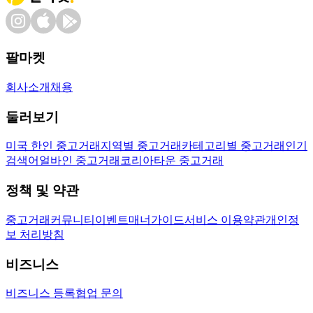
팔마켓
회사소개
채용
둘러보기
미국 한인 중고거래
지역별 중고거래
카테고리별 중고거래
인기
검색어
얼바인 중고거래
코리아타운 중고거래
정책 및 약관
중고거래
커뮤니티
이벤트
매너가이드
서비스 이용약관
개인정
보 처리방침
비즈니스
비즈니스 등록
협업 문의