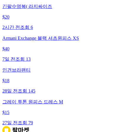
긴팔수영복( 라지싸이즈
$
20
2시간 전
조회
6
Armani Exchange 블랙 셔츠원피스 XS
$
40
7일 전
조회
13
인견브라팬티
$
18
28일 전
조회
145
그레이 투톤 원피스 드레스 M
$
15
27일 전
조회
79