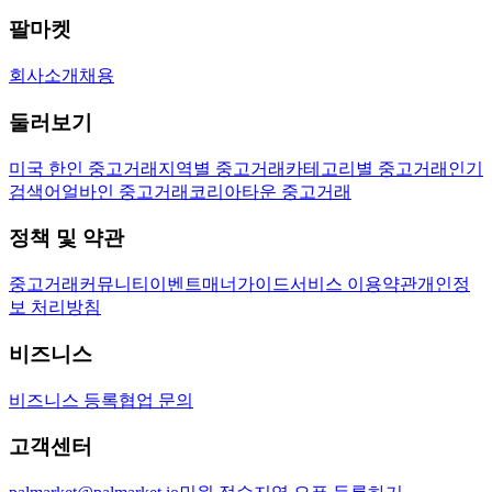
팔마켓
회사소개
채용
둘러보기
미국 한인 중고거래
지역별 중고거래
카테고리별 중고거래
인기
검색어
얼바인 중고거래
코리아타운 중고거래
정책 및 약관
중고거래
커뮤니티
이벤트
매너가이드
서비스 이용약관
개인정
보 처리방침
비즈니스
비즈니스 등록
협업 문의
고객센터