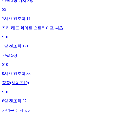
반팔 3장 나시 3장
$
5
7시간 전
조회
11
자라 레드 화이트 스트라이프 셔츠
$
10
1달 전
조회
121
긴팔 5장
$
10
9시간 전
조회
33
정장(사이즈10)
$
10
8일 전
조회
37
가벼운 퓨닉 top