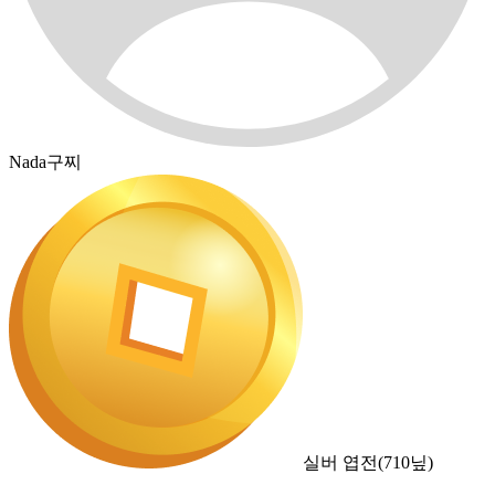
Nada구찌
실버 엽전
(
710
닢)