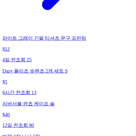
라이트 그레이 긴팔 티셔츠 문구 프린팅
$
12
4일 전
조회
25
Dazy 플리츠 숏팬츠 2개 세트 S
$
5
6시간 전
조회
13
리버서블 판쵸 케이프 숄
$
40
12일 전
조회
80