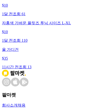
$
10
1달 전
조회
61
자홍색 가벼운 플릿즈 투닉 사이즈 L-XL
$
10
1달 전
조회
110
울 가디건
$
35
11시간 전
조회
13
팔마켓
회사소개
채용