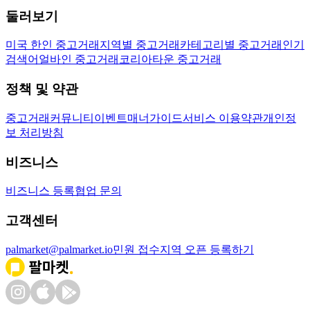
둘러보기
미국 한인 중고거래
지역별 중고거래
카테고리별 중고거래
인기
검색어
얼바인 중고거래
코리아타운 중고거래
정책 및 약관
중고거래
커뮤니티
이벤트
매너가이드
서비스 이용약관
개인정
보 처리방침
비즈니스
비즈니스 등록
협업 문의
고객센터
palmarket@palmarket.io
민원 접수
지역 오픈 등록하기