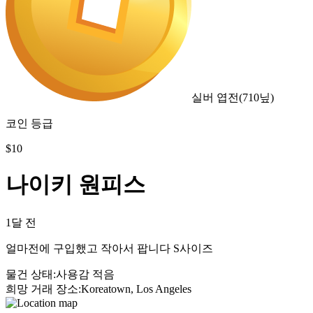
실버 엽전
(
710
닢)
코인 등급
$
10
나이키 원피스
1달 전
얼마전에 구입했고 작아서 팝니다 S사이즈
물건 상태
:
사용감 적음
희망 거래 장소
:
Koreatown, Los Angeles