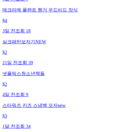
매크라메 플랜트 행거 우드비드 장식
$
4
3일 전
조회
18
실크패턴보자기NEW
$
2
21일 전
조회
39
넷플릭스청소년책들
$
2
4일 전
조회
9
스타워즈 키즈 스냅백 모자new
$
3
1달 전
조회
34