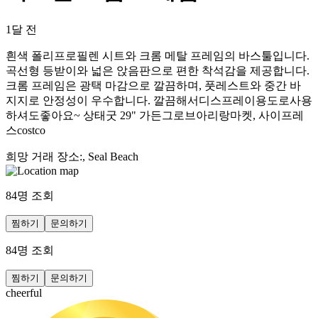
1달 전
흰색 폴리프로필렌 시트와 크롬 메탈 프레임의 바스툴입니다.
곡선형 등받이와 넓은 앉음판으로 편한 착석감을 제공합니다.
크롬 프레임은 광택 마감으로 깔끔하며, 풋레스트와 중간 바
지지로 안정성이 우수합니다. 깔끔해서디스프레이용도로사용
하셔도좋아요~ 상태굿 29" 가든그로브아리랑마켓, 사이프레
스costco
희망 거래 장소
:
, Seal Beach
84
명 조회
찜하기
문의하기
84
명 조회
찜하기
문의하기
cheerful