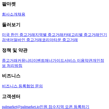
팔마켓
회사소개
채용
둘러보기
미국 한인 중고거래
지역별 중고거래
카테고리별 중고거래
인기
검색어
얼바인 중고거래
코리아타운 중고거래
정책 및 약관
중고거래
커뮤니티
이벤트
매너가이드
서비스 이용약관
개인정
보 처리방침
비즈니스
비즈니스 등록
협업 문의
고객센터
palmarket@palmarket.io
민원 접수
지역 오픈 등록하기