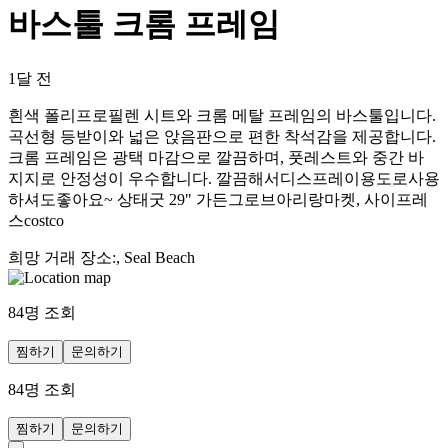
바스툴 크롬 프레임
1달 전
흰색 폴리프로필렌 시트와 크롬 메탈 프레임의 바스툴입니다.
곡선형 등받이와 넓은 앉음판으로 편한 착석감을 제공합니다.
크롬 프레임은 광택 마감으로 깔끔하며, 풋레스트와 중간 바
지지로 안정성이 우수합니다. 깔끔해서디스프레이용도로사용
하셔도좋아요~ 상태굿 29" 가든그로브아리랑마켓, 사이프레
스costco
희망 거래 장소
:
, Seal Beach
84
명 조회
찜하기
문의하기
84
명 조회
찜하기
문의하기