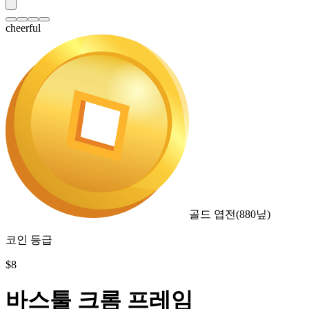
cheerful
골드 엽전
(
880
닢)
코인 등급
$
8
바스툴 크롬 프레임