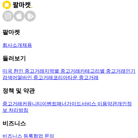
팔마켓
회사소개
채용
둘러보기
미국 한인 중고거래
지역별 중고거래
카테고리별 중고거래
인기
검색어
얼바인 중고거래
코리아타운 중고거래
정책 및 약관
중고거래
커뮤니티
이벤트
매너가이드
서비스 이용약관
개인정
보 처리방침
비즈니스
비즈니스 등록
협업 문의