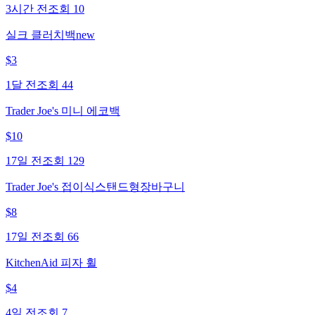
3시간 전
조회
10
실크 클러치백new
$
3
1달 전
조회
44
Trader Joe's 미니 에코백
$
10
17일 전
조회
129
Trader Joe's 접이식스탠드형장바구니
$
8
17일 전
조회
66
KitchenAid 피자 휠
$
4
4일 전
조회
7