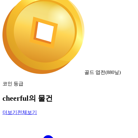
골드 엽전
(
880
닢)
코인 등급
cheerful의 물건
더보기
전체보기