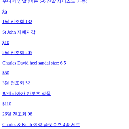
주니어 양말 (어른 5-6 신발 사이즈도 가능)
$
6
1달 전
조회
132
St John 지폐지갑
$
10
2달 전
조회
205
Charles David heel sandal size: 6.5
$
50
3달 전
조회
52
발렌시아가 반부츠 정품
$
110
26일 전
조회
98
Charles & Keith 여성 플랫슈즈 4종 세트