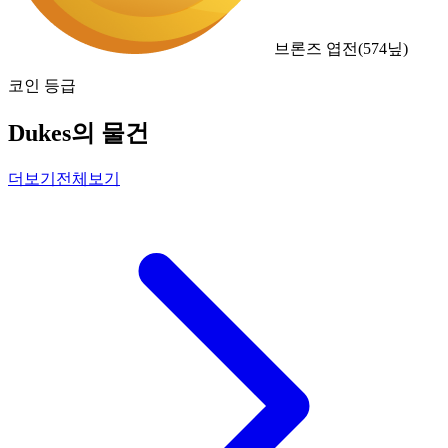
브론즈 엽전
(
574
닢)
코인 등급
Dukes의 물건
더보기
전체보기