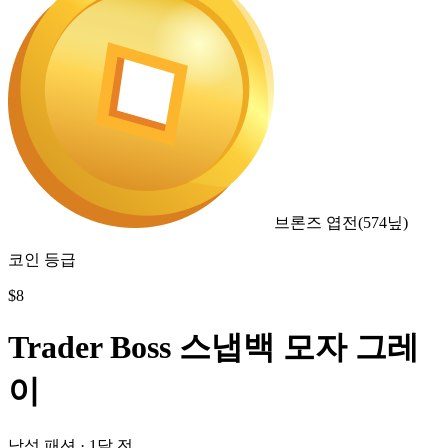
브론즈 엽전
(
574
닢)
코인 등급
$
8
Trader Boss 스냅백 모자 그레
이
남성 패션
·
1달 전