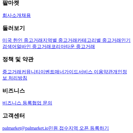
팔마켓
회사소개
채용
둘러보기
미국 한인 중고거래
지역별 중고거래
카테고리별 중고거래
인기
검색어
얼바인 중고거래
코리아타운 중고거래
정책 및 약관
중고거래
커뮤니티
이벤트
매너가이드
서비스 이용약관
개인정
보 처리방침
비즈니스
비즈니스 등록
협업 문의
고객센터
palmarket@palmarket.io
민원 접수
지역 오픈 등록하기