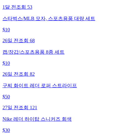
1달 전
조회
53
스타벅스/MLB 모자, 스포츠용품 대량 세트
$
10
26일 전
조회
68
캡/장갑/스포츠용품 8종 세트
$
10
26일 전
조회
82
구찌 화이트 레더 로퍼 스트라이프
$
50
27일 전
조회
121
Nike 레더 하이탑 스니커즈 회색
$
30