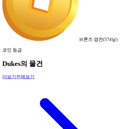
브론즈 엽전
(
574
닢)
코인 등급
Dukes의 물건
더보기
전체보기