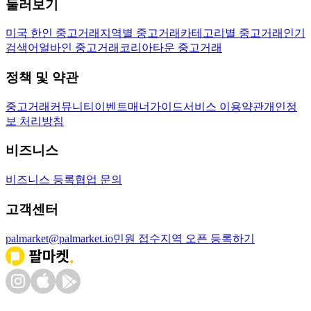
둘러보기
미국 한인 중고거래
지역별 중고거래
카테고리별 중고거래
인기
검색어
얼바인 중고거래
코리아타운 중고거래
정책 및 약관
중고거래
커뮤니티
이벤트
매너가이드
서비스 이용약관
개인정
보 처리방침
비즈니스
비즈니스 등록
협업 문의
고객센터
palmarket@palmarket.io
민원 접수
지역 오픈 등록하기