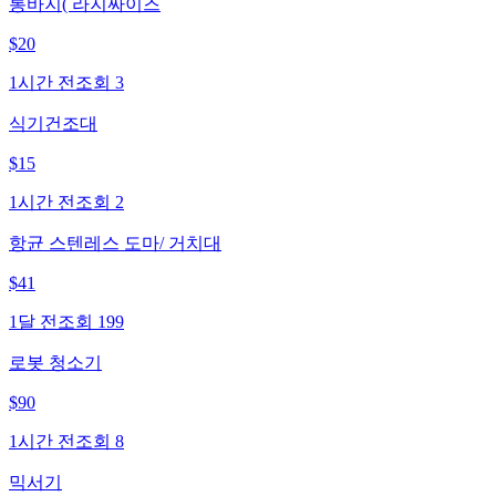
통바지( 라지싸이즈
$
20
1시간 전
조회
3
식기건조대
$
15
1시간 전
조회
2
항균 스텐레스 도마/ 거치대
$
41
1달 전
조회
199
로봇 청소기
$
90
1시간 전
조회
8
믹서기