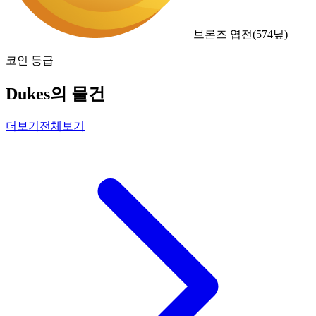
브론즈 엽전
(
574
닢)
코인 등급
Dukes의 물건
더보기
전체보기