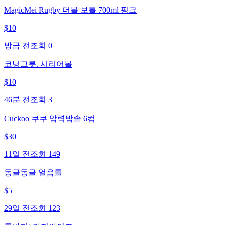
MagicMei Rugby 더블 보틀 700ml 핑크
$
10
방금 전
조회
0
코닝그릇. 시리어볼
$
10
46분 전
조회
3
Cuckoo 쿠쿠 압력밥솥 6컵
$
30
11일 전
조회
149
동글동글 얼음틀
$
5
29일 전
조회
123