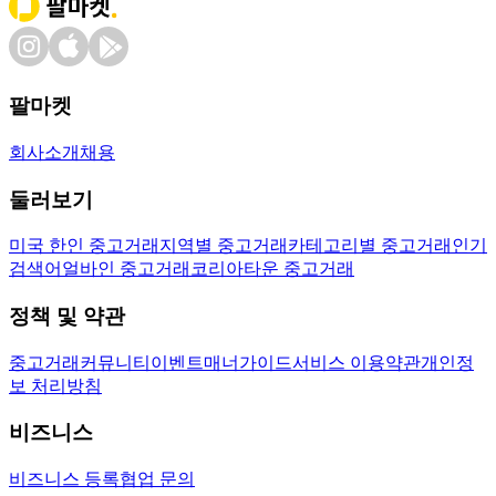
팔마켓
회사소개
채용
둘러보기
미국 한인 중고거래
지역별 중고거래
카테고리별 중고거래
인기
검색어
얼바인 중고거래
코리아타운 중고거래
정책 및 약관
중고거래
커뮤니티
이벤트
매너가이드
서비스 이용약관
개인정
보 처리방침
비즈니스
비즈니스 등록
협업 문의