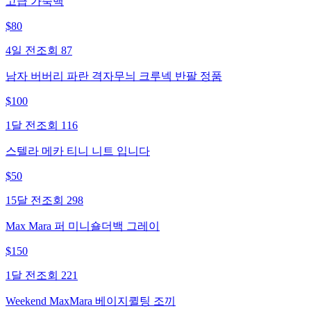
고급 가죽백
$
80
4일 전
조회
87
남자 버버리 파란 격자무늬 크루넥 반팔 정품
$
100
1달 전
조회
116
스텔라 메카 티니 니트 입니다
$
50
15달 전
조회
298
Max Mara 퍼 미니숄더백 그레이
$
150
1달 전
조회
221
Weekend MaxMara 베이지퀼팅 조끼