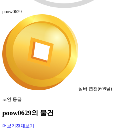
poow0629
실버 엽전
(
608
닢)
코인 등급
poow0629의 물건
더보기
전체보기