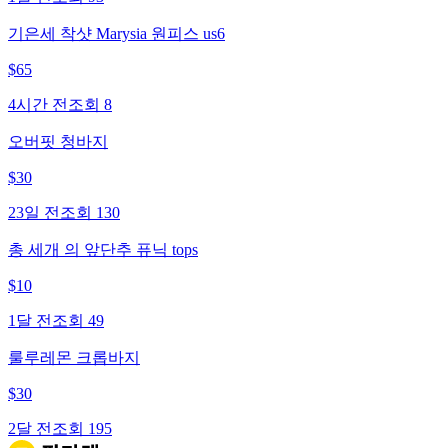
기은세 착샷 Marysia 원피스 us6
$
65
4시간 전
조회
8
오버핏 청바지
$
30
23일 전
조회
130
총 세개 의 앞단추 퓨닉 tops
$
10
1달 전
조회
49
룰루레몬 크롭바지
$
30
2달 전
조회
195