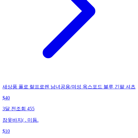
새상품 폴로 랄프로렌 남녀공용/여성 옥스포드 블루 긴팔 셔츠
$
40
3달 전
조회
455
잠옷바지( . 미듐.
$
10