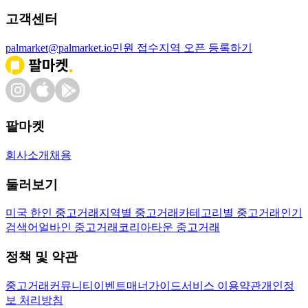
고객센터
palmarket@palmarket.io
민원 접수
지역 오픈 등록하기
팔마켓
회사소개
채용
둘러보기
미국 한인 중고거래
지역별 중고거래
카테고리별 중고거래
인기
검색어
얼바인 중고거래
코리아타운 중고거래
정책 및 약관
중고거래
커뮤니티
이벤트
매너가이드
서비스 이용약관
개인정
보 처리방침