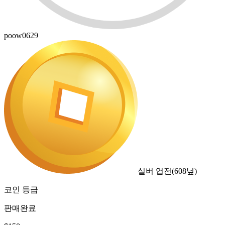
poow0629
실버 엽전
(
608
닢)
코인 등급
판매완료