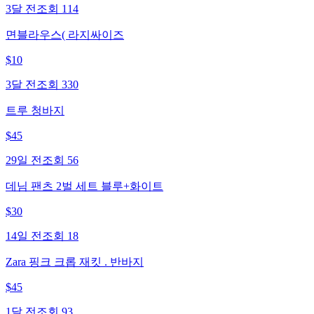
3달 전
조회
114
면블라우스( 라지싸이즈
$
10
3달 전
조회
330
트루 청바지
$
45
29일 전
조회
56
데님 팬츠 2벌 세트 블루+화이트
$
30
14일 전
조회
18
Zara 핑크 크롭 재킷 . 반바지
$
45
1달 전
조회
93