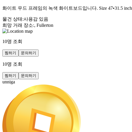
화이트 우드 프레임의 녹색 화이트보드입니다. Size 47•31.5
물건 상태
:
사용감 있음
희망 거래 장소
:
, Fullerton
10
명 조회
찜하기
문의하기
10
명 조회
찜하기
문의하기
unniga