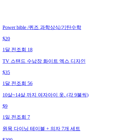
Power bible /퀴즈 과학상식/기탄수학
$
20
1달 전
조회
18
TV 스탠드 수납장 화이트 엑스 디자인
$
35
1달 전
조회
56
10살~14살 까지 여자아이 옷. (각 9불씩)
$
9
1일 전
조회
7
원목 다이닝 테이블 + 의자 7개 세트
$
200