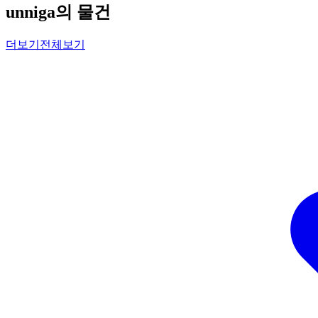
unniga의 물건
더보기
전체보기