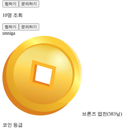
찜하기
문의하기
10
명 조회
찜하기
문의하기
unniga
브론즈 엽전
(
583
닢)
코인 등급