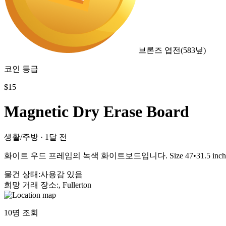
브론즈 엽전
(
583
닢)
코인 등급
$
15
Magnetic Dry Erase Board
생활/주방
·
1달 전
화이트 우드 프레임의 녹색 화이트보드입니다. Size 47•31.5
물건 상태
:
사용감 있음
희망 거래 장소
:
, Fullerton
10
명 조회