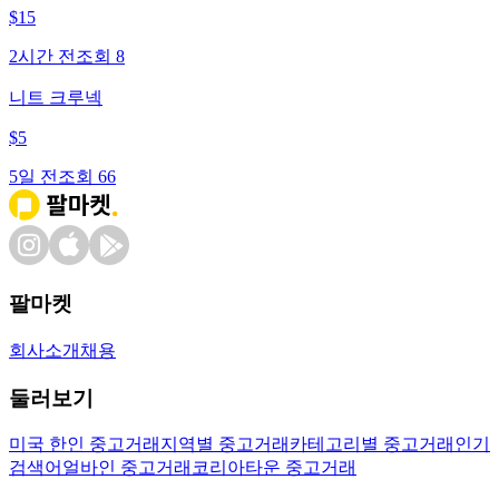
$
15
2시간 전
조회
8
니트 크루넥
$
5
5일 전
조회
66
팔마켓
회사소개
채용
둘러보기
미국 한인 중고거래
지역별 중고거래
카테고리별 중고거래
인기
검색어
얼바인 중고거래
코리아타운 중고거래