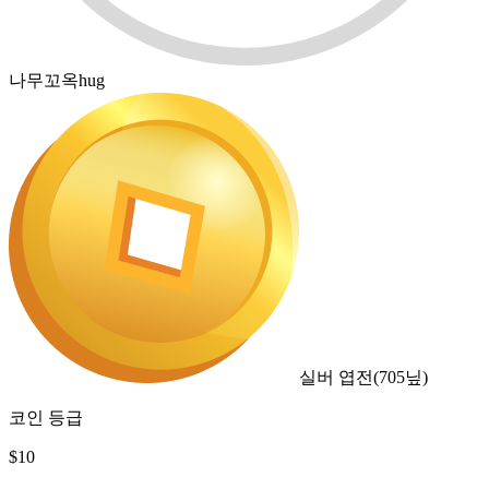
나무꼬옥hug
실버 엽전
(
705
닢)
코인 등급
$
10