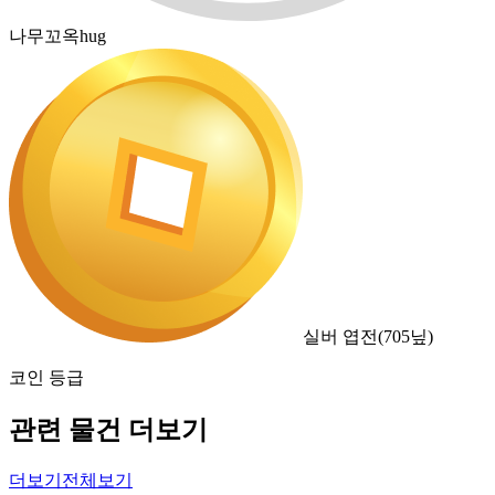
나무꼬옥hug
실버 엽전
(
705
닢)
코인 등급
관련 물건 더보기
더보기
전체보기