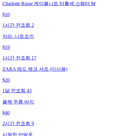
Charlotte Russe 케이블니트 터틀넥 스웨터 M
$
10
1시간 전
조회
2
자라. 니트조끼
$
19
1시간 전
조회
17
ZARA 레드 체크 셔츠 (미사용)
$
20
1달 전
조회
43
블랙 주름 바지
$
40
2시간 전
조회
9
시원한 반발옷