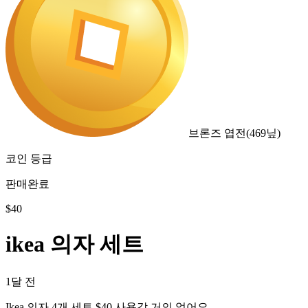
브론즈 엽전
(
469
닢)
코인 등급
판매완료
$
40
ikea 의자 세트
1달 전
Ikea 의자 4개 세트 $40 사용감 거의 없어요.