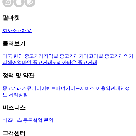
팔마켓
회사소개
채용
둘러보기
미국 한인 중고거래
지역별 중고거래
카테고리별 중고거래
인기
검색어
얼바인 중고거래
코리아타운 중고거래
정책 및 약관
중고거래
커뮤니티
이벤트
매너가이드
서비스 이용약관
개인정
보 처리방침
비즈니스
비즈니스 등록
협업 문의
고객센터