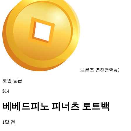
브론즈 엽전
(
566
닢)
코인 등급
$
14
베베드피노 피너츠 토트백
1달 전