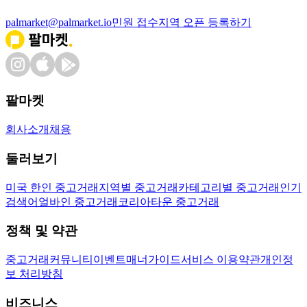
palmarket@palmarket.io
민원 접수
지역 오픈 등록하기
팔마켓
회사소개
채용
둘러보기
미국 한인 중고거래
지역별 중고거래
카테고리별 중고거래
인기
검색어
얼바인 중고거래
코리아타운 중고거래
정책 및 약관
중고거래
커뮤니티
이벤트
매너가이드
서비스 이용약관
개인정
보 처리방침
비즈니스