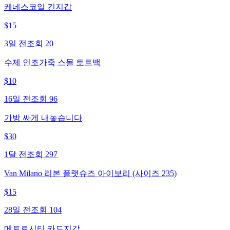
케네스코일 긴지갑
$
15
3일 전
조회
20
수제 인조가죽 스몰 토트백
$
10
16일 전
조회
96
가방 싸게 내놓습니다
$
30
1달 전
조회
297
Van Milano 리본 플랫슈즈 아이보리 (사이즈 235)
$
15
28일 전
조회
104
메트로시티 카드지갑