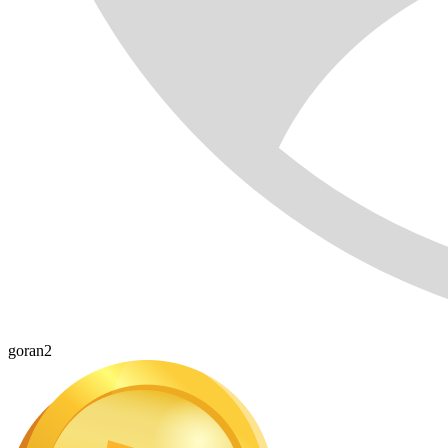
goran2