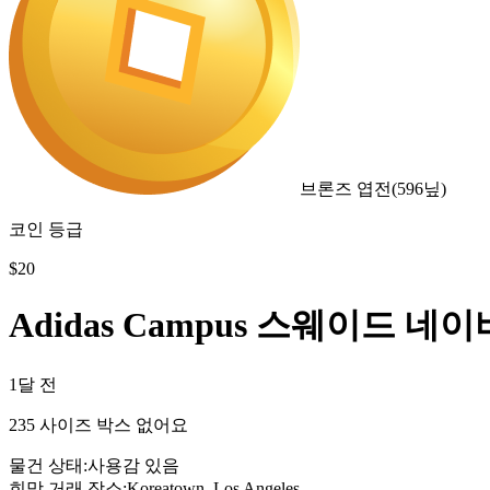
브론즈 엽전
(
596
닢)
코인 등급
$
20
Adidas Campus 스웨이드 네
1달 전
235 사이즈 박스 없어요
물건 상태
:
사용감 있음
희망 거래 장소
:
Koreatown, Los Angeles