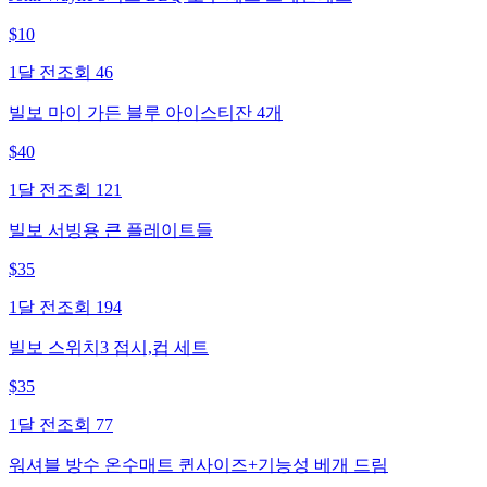
$
10
1달 전
조회
46
빌보 마이 가든 블루 아이스티잔 4개
$
40
1달 전
조회
121
빌보 서빙용 큰 플레이트들
$
35
1달 전
조회
194
빌보 스위치3 접시,컵 세트
$
35
1달 전
조회
77
워셔블 방수 온수매트 퀸사이즈+기능성 베개 드림