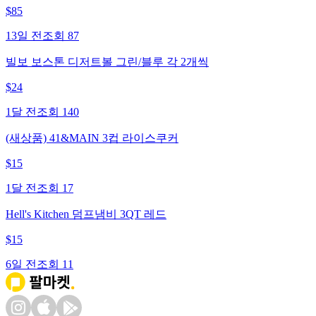
$
85
13일 전
조회
87
빌보 보스톤 디저트볼 그린/블루 각 2개씩
$
24
1달 전
조회
140
(새상품) 41&MAIN 3컵 라이스쿠커
$
15
1달 전
조회
17
Hell's Kitchen 덤프냄비 3QT 레드
$
15
6일 전
조회
11