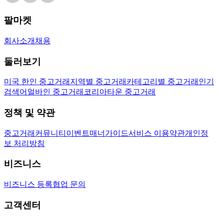
팔마켓
회사소개
채용
둘러보기
미국 한인 중고거래
지역별 중고거래
카테고리별 중고거래
인기
검색어
얼바인 중고거래
코리아타운 중고거래
정책 및 약관
중고거래
커뮤니티
이벤트
매너가이드
서비스 이용약관
개인정
보 처리방침
비즈니스
비즈니스 등록
협업 문의
고객센터