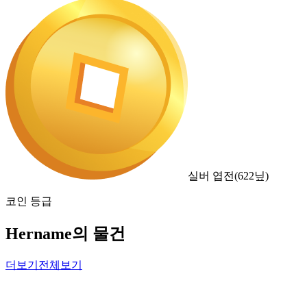
실버 엽전
(
622
닢)
코인 등급
Hername의 물건
더보기
전체보기