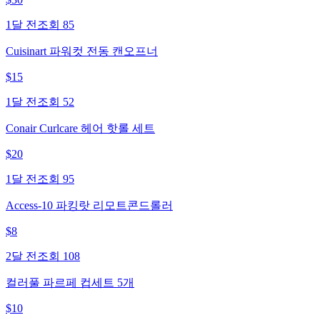
1달 전
조회
85
Cuisinart 파워컷 전동 캔오프너
$
15
1달 전
조회
52
Conair Curlcare 헤어 핫롤 세트
$
20
1달 전
조회
95
Access-10 파킹랏 리모트콘드롤러
$
8
2달 전
조회
108
컬러풀 파르페 컵세트 5개
$
10