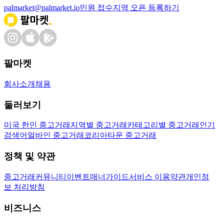
palmarket@palmarket.io
민원 접수
지역 오픈 등록하기
팔마켓
회사소개
채용
둘러보기
미국 한인 중고거래
지역별 중고거래
카테고리별 중고거래
인기
검색어
얼바인 중고거래
코리아타운 중고거래
정책 및 약관
중고거래
커뮤니티
이벤트
매너가이드
서비스 이용약관
개인정
보 처리방침
비즈니스