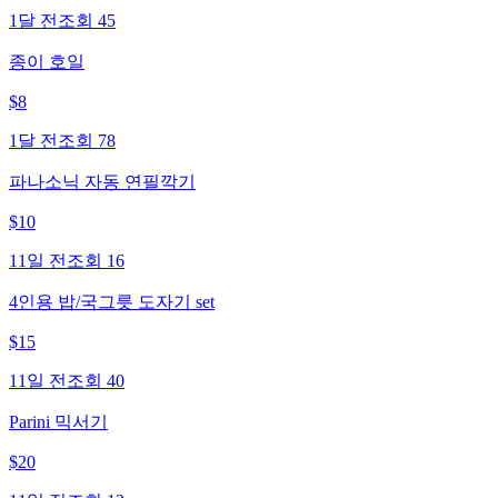
1달 전
조회
45
종이 호일
$
8
1달 전
조회
78
파나소닉 자동 연필깍기
$
10
11일 전
조회
16
4인용 밥/국그릇 도자기 set
$
15
11일 전
조회
40
Parini 믹서기
$
20