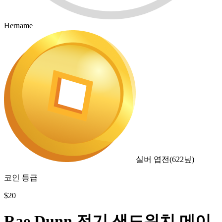
Hername
실버 엽전
(
622
닢)
코인 등급
$
20
Rae Dunn 전기 샌드위치 메이