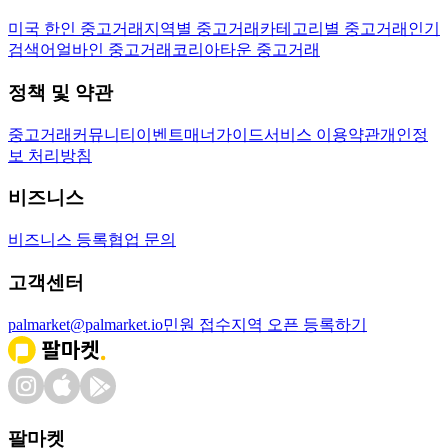
미국 한인 중고거래
지역별 중고거래
카테고리별 중고거래
인기
검색어
얼바인 중고거래
코리아타운 중고거래
정책 및 약관
중고거래
커뮤니티
이벤트
매너가이드
서비스 이용약관
개인정
보 처리방침
비즈니스
비즈니스 등록
협업 문의
고객센터
palmarket@palmarket.io
민원 접수
지역 오픈 등록하기
팔마켓