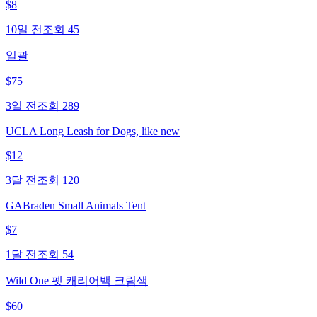
$
8
10일 전
조회
45
일괄
$
75
3일 전
조회
289
UCLA Long Leash for Dogs, like new
$
12
3달 전
조회
120
GABraden Small Animals Tent
$
7
1달 전
조회
54
Wild One 펫 캐리어백 크림색
$
60