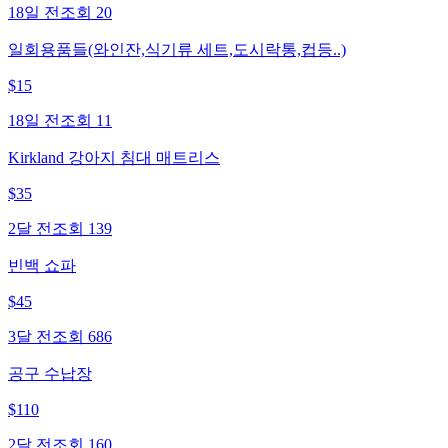
18일 전
조회
20
일회용품들(와인잔,식기류 세트,도시락통,컵등..)
$
15
18일 전
조회
11
Kirkland 강아지 침대 매트리스
$
35
2달 전
조회
139
빈백 쇼파
$
45
3달 전
조회
686
공구 수납장
$
110
2달 전
조회
160