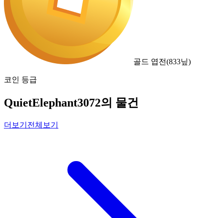
골드 엽전
(
833
닢)
코인 등급
QuietElephant3072의 물건
더보기
전체보기