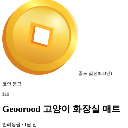
골드 엽전
(
833
닢)
코인 등급
$
10
Geoorood 고양이 화장실 매트
반려동물
·
1달 전