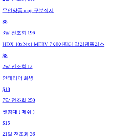
무인양품 muji 구분접시
$
8
3달 전
조회
196
HDX 10x24x1 MERV 7 에어필터 알러젠플러스
$
8
2달 전
조회
12
인테리어 화병
$
18
7달 전
조회
250
펫침대 ( 메쉬 )
$
15
21일 전
조회
36