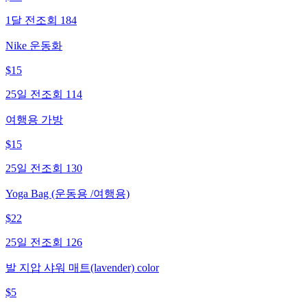
1달 전
조회
184
Nike 운동화
$
15
25일 전
조회
114
여행용 가방
$
15
25일 전
조회
130
Yoga Bag (운동용 /여행용)
$
22
25일 전
조회
126
발 지압 샤워 매트(lavender) color
$
5