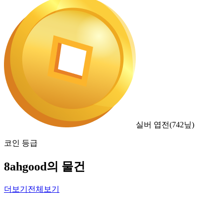
실버 엽전
(
742
닢)
코인 등급
8ahgood의 물건
더보기
전체보기