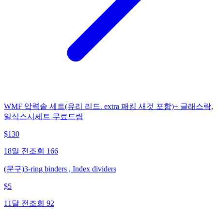
WMF 압력솥 세트(유리 리드. extra 패킹 새것 포함)+ 글래스락,
일식스시세트 무료드림
$
130
18일 전
조회
166
(문구)3-ring binders , Index dividers
$
5
11달 전
조회
92