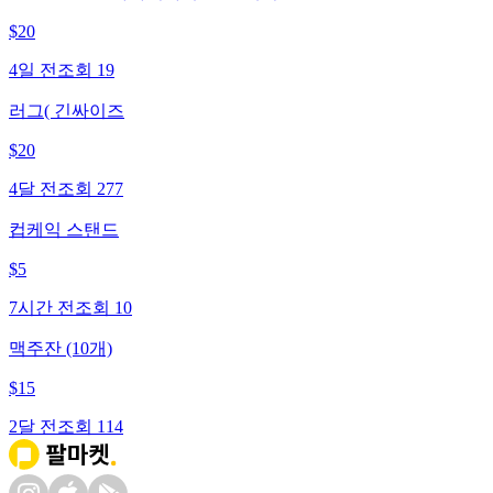
$
20
4일 전
조회
19
러그( 긴싸이즈
$
20
4달 전
조회
277
컵케익 스탠드
$
5
7시간 전
조회
10
맥주잔 (10개)
$
15
2달 전
조회
114