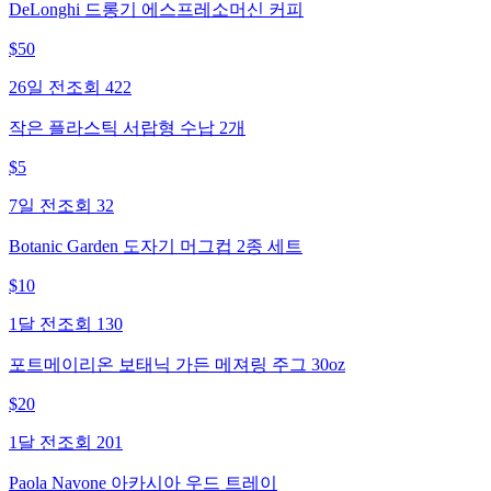
DeLonghi 드롱기 에스프레소머신 커피
$
50
26일 전
조회
422
작은 플라스틱 서랍형 수납 2개
$
5
7일 전
조회
32
Botanic Garden 도자기 머그컵 2종 세트
$
10
1달 전
조회
130
포트메이리온 보태닉 가든 메져링 주그 30oz
$
20
1달 전
조회
201
Paola Navone 아카시아 우드 트레이