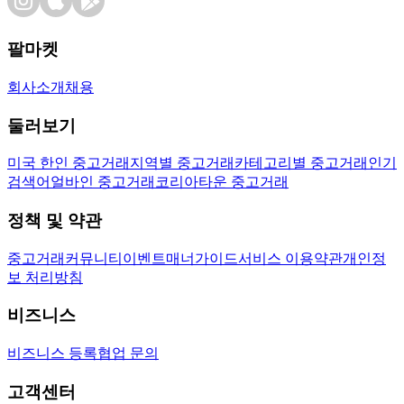
팔마켓
회사소개
채용
둘러보기
미국 한인 중고거래
지역별 중고거래
카테고리별 중고거래
인기
검색어
얼바인 중고거래
코리아타운 중고거래
정책 및 약관
중고거래
커뮤니티
이벤트
매너가이드
서비스 이용약관
개인정
보 처리방침
비즈니스
비즈니스 등록
협업 문의
고객센터