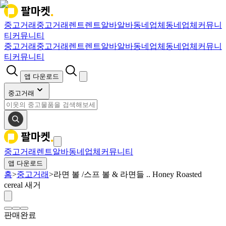
중고거래
중고거래
렌트
렌트
알바
알바
동네업체
동네업체
커뮤니
티
커뮤니티
중고거래
중고거래
렌트
렌트
알바
알바
동네업체
동네업체
커뮤니
티
커뮤니티
앱 다운로드
중고거래
중고거래
렌트
알바
동네업체
커뮤니티
앱 다운로드
홈
>
중고거래
>
라면 볼 /스프 볼 & 라면들 .. Honey Roasted
cereal 새거
판매완료