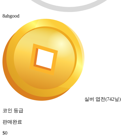
8ahgood
실버 엽전
(
742
닢)
코인 등급
판매완료
$
0