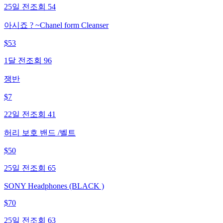
25일 전
조회
54
아시죠 ? ~Chanel form Cleanser
$
53
1달 전
조회
96
쟁반
$
7
22일 전
조회
41
허리 보호 밴드 /벨트
$
50
25일 전
조회
65
SONY Headphones (BLACK )
$
70
25일 전
조회
63