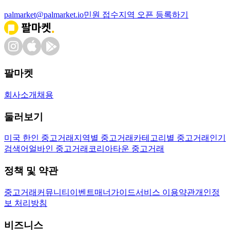
palmarket@palmarket.io
민원 접수
지역 오픈 등록하기
팔마켓
회사소개
채용
둘러보기
미국 한인 중고거래
지역별 중고거래
카테고리별 중고거래
인기
검색어
얼바인 중고거래
코리아타운 중고거래
정책 및 약관
중고거래
커뮤니티
이벤트
매너가이드
서비스 이용약관
개인정
보 처리방침
비즈니스