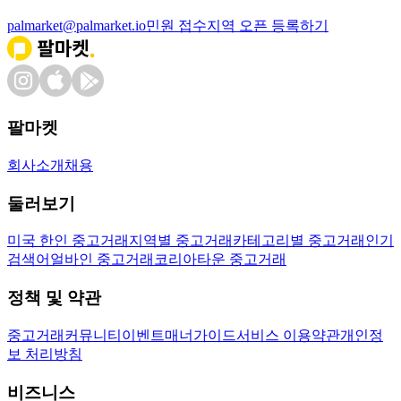
palmarket@palmarket.io
민원 접수
지역 오픈 등록하기
팔마켓
회사소개
채용
둘러보기
미국 한인 중고거래
지역별 중고거래
카테고리별 중고거래
인기
검색어
얼바인 중고거래
코리아타운 중고거래
정책 및 약관
중고거래
커뮤니티
이벤트
매너가이드
서비스 이용약관
개인정
보 처리방침
비즈니스