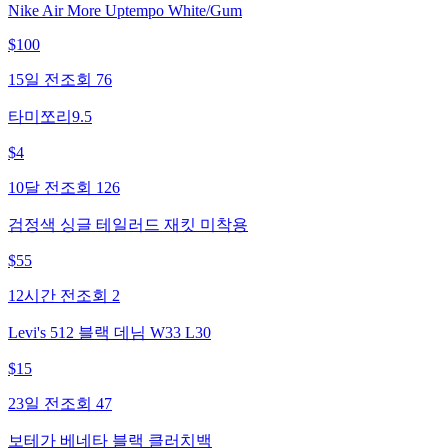
Nike Air More Uptempo White/Gum
$
100
15일 전
조회
76
타미쪼리9.5
$
4
10달 전
조회
126
검정색 싱글 테일러드 재킷 미착용
$
55
12시간 전
조회
2
Levi's 512 블랙 데님 W33 L30
$
15
23일 전
조회
47
보테가 베네타 블랙 클러치백