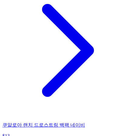
쿠알로아 랜치 드로스트링 백팩 네이비
$
13