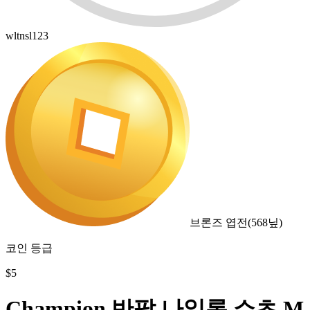
wltnsl123
브론즈 엽전
(
568
닢)
코인 등급
$
5
Champion 반팔 나일론 쇼츠 M