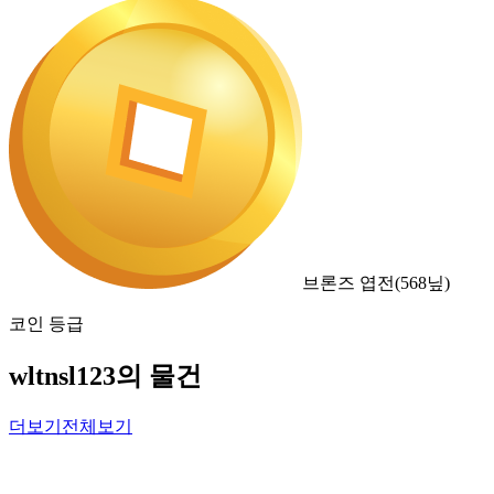
브론즈 엽전
(
568
닢)
코인 등급
wltnsl123의 물건
더보기
전체보기