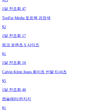
1달 전
조회
47
TooFar Media 토트백 검정색
$
2
1달 전
조회
17
핑크 숏팬츠 S 사이즈
$
1
1달 전
조회
16
Calvin Klein Jeans 화이트 반팔 티셔츠
$
5
1달 전
조회
46
캡슐레터/편지지
$
1