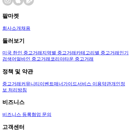
팔마켓
회사소개
채용
둘러보기
미국 한인 중고거래
지역별 중고거래
카테고리별 중고거래
인기
검색어
얼바인 중고거래
코리아타운 중고거래
정책 및 약관
중고거래
커뮤니티
이벤트
매너가이드
서비스 이용약관
개인정
보 처리방침
비즈니스
비즈니스 등록
협업 문의
고객센터