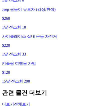
1달 전
조회
6
Jeep 쌍둥이 유모차 (검정/흰색)
$
260
1달 전
조회
18
사이클레이스 실내 운동 자전거
$
220
1달 전
조회
33
키플링 여행용 가방
$
120
15달 전
조회
298
관련 물건 더보기
더보기
전체보기