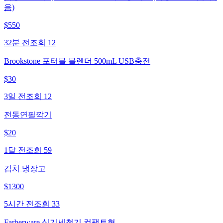
음)
$
550
32분 전
조회
12
Brookstone 포터블 블렌더 500mL USB충전
$
30
3일 전
조회
12
전동연필깍기
$
20
1달 전
조회
59
김치 냉장고
$
1300
5시간 전
조회
33
Farberware 식기세척기 컴팩트형