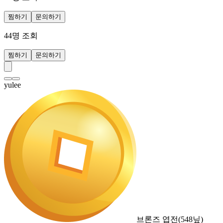
찜하기
문의하기
44
명 조회
찜하기
문의하기
yulee
브론즈 엽전
(
548
닢)