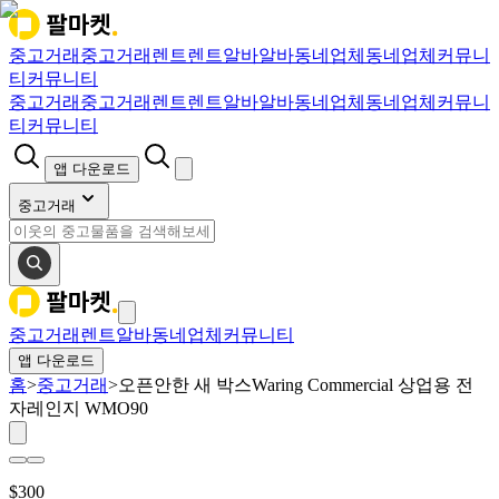
중고거래
중고거래
렌트
렌트
알바
알바
동네업체
동네업체
커뮤니
티
커뮤니티
중고거래
중고거래
렌트
렌트
알바
알바
동네업체
동네업체
커뮤니
티
커뮤니티
앱 다운로드
중고거래
중고거래
렌트
알바
동네업체
커뮤니티
앱 다운로드
홈
>
중고거래
>
오픈안한 새 박스Waring Commercial 상업용 전
자레인지 WMO90
$
300