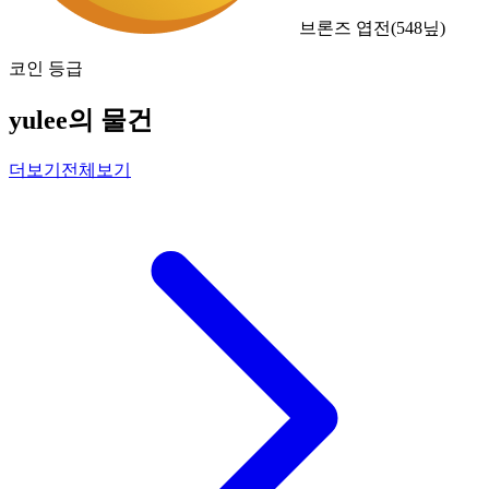
브론즈 엽전
(
548
닢)
코인 등급
yulee의 물건
더보기
전체보기