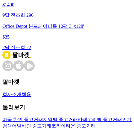
$
1490
9달 전
조회
296
Office Depot 본드페이퍼롤 10팩 3"x128'
$
35
2달 전
조회
22
팔마켓
회사소개
채용
둘러보기
미국 한인 중고거래
지역별 중고거래
카테고리별 중고거래
인기
검색어
얼바인 중고거래
코리아타운 중고거래