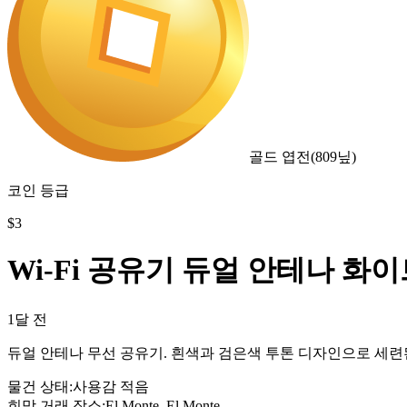
골드 엽전
(
809
닢)
코인 등급
$
3
Wi-Fi 공유기 듀얼 안테나 화
1달 전
듀얼 안테나 무선 공유기. 흰색과 검은색 투톤 디자인으로 세련
물건 상태
:
사용감 적음
희망 거래 장소
:
El Monte, El Monte