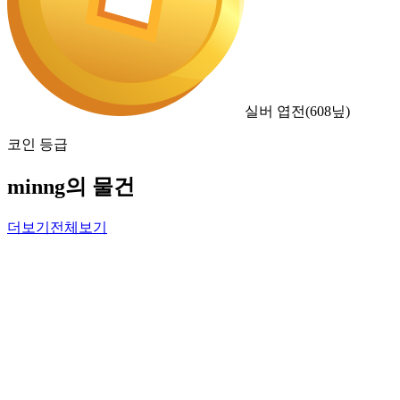
실버 엽전
(
608
닢)
코인 등급
minng의 물건
더보기
전체보기