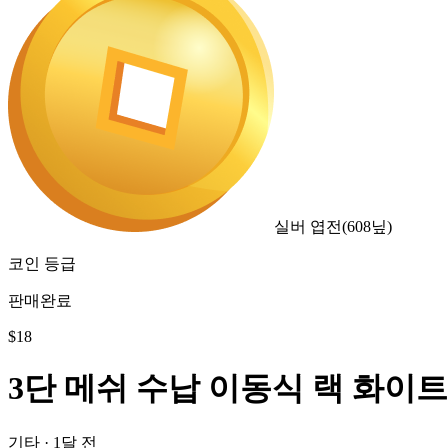
실버 엽전
(
608
닢)
코인 등급
판매완료
$
18
3단 메쉬 수납 이동식 랙 화이트
기타
·
1달 전