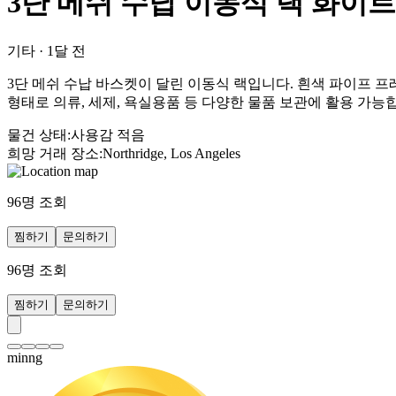
3단 메쉬 수납 이동식 랙 화이트
기타
·
1달 전
3단 메쉬 수납 바스켓이 달린 이동식 랙입니다. 흰색 파이프 
형태로 의류, 세제, 욕실용품 등 다양한 물품 보관에 활용 가능
물건 상태
:
사용감 적음
희망 거래 장소
:
Northridge, Los Angeles
96
명 조회
찜하기
문의하기
96
명 조회
찜하기
문의하기
minng