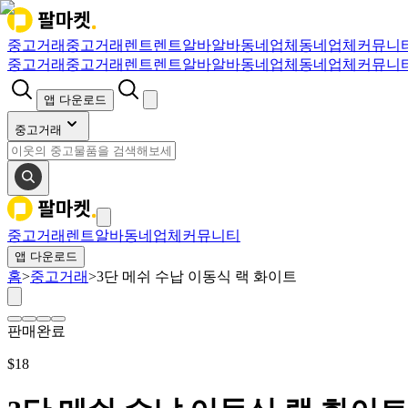
중고거래
중고거래
렌트
렌트
알바
알바
동네업체
동네업체
커뮤니
중고거래
중고거래
렌트
렌트
알바
알바
동네업체
동네업체
커뮤니
앱 다운로드
중고거래
중고거래
렌트
알바
동네업체
커뮤니티
앱 다운로드
홈
>
중고거래
>
3단 메쉬 수납 이동식 랙 화이트
판매완료
$
18