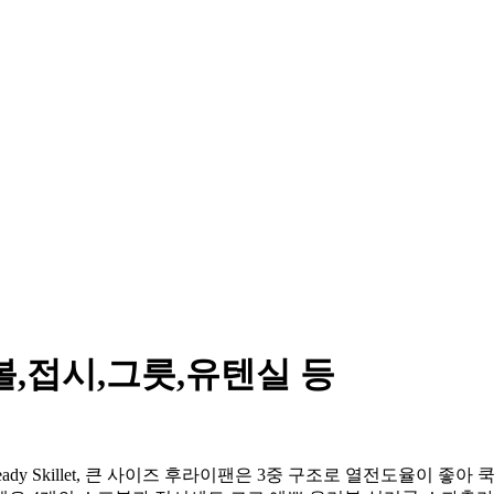
,접시,그릇,유텐실 등
ing Pan, Induction-Ready Skillet, 큰 사이즈 후라이팬은 3중 