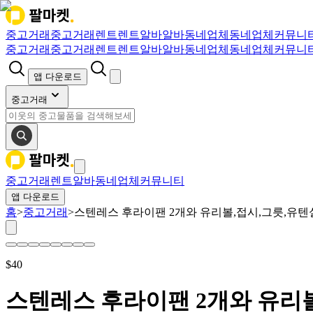
중고거래
중고거래
렌트
렌트
알바
알바
동네업체
동네업체
커뮤니
중고거래
중고거래
렌트
렌트
알바
알바
동네업체
동네업체
커뮤니
앱 다운로드
중고거래
중고거래
렌트
알바
동네업체
커뮤니티
앱 다운로드
홈
>
중고거래
>
스텐레스 후라이팬 2개와 유리볼,접시,그릇,유텐
$
40
스텐레스 후라이팬 2개와 유리볼