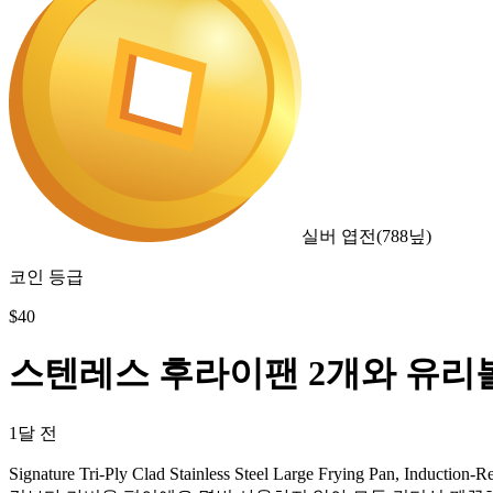
실버 엽전
(
788
닢)
코인 등급
$
40
스텐레스 후라이팬 2개와 유리볼
1달 전
Signature Tri-Ply Clad Stainless Steel Large Fry