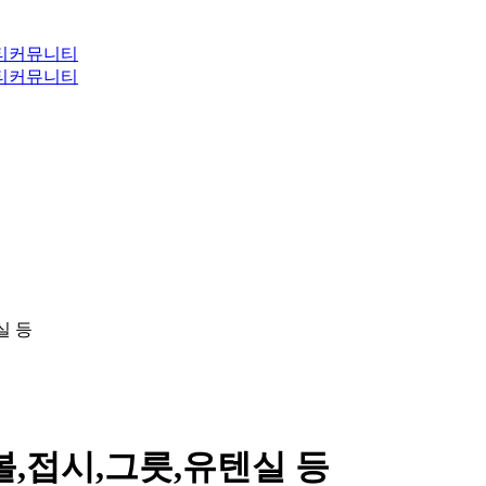
티
커뮤니티
티
커뮤니티
실 등
,접시,그릇,유텐실 등