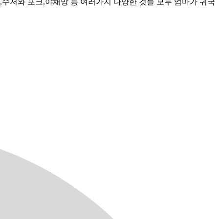
,수저와 포크,야채망 등 여러가지 다양한 것들 모두 엄마가 귀국