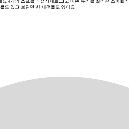
요 4개의 스프볼과 접시세트,크고 예쁜 유리볼,실리콘 스파츌라
들도 있고 보관만 한 새것들도 있어요