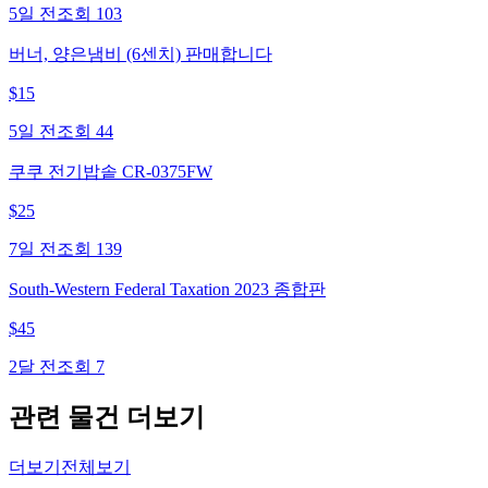
5일 전
조회
103
버너, 양은냄비 (6센치) 판매합니다
$
15
5일 전
조회
44
쿠쿠 전기밥솥 CR-0375FW
$
25
7일 전
조회
139
South-Western Federal Taxation 2023 종합판
$
45
2달 전
조회
7
관련 물건 더보기
더보기
전체보기