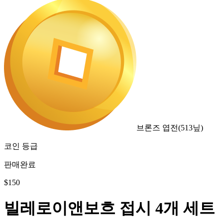
브론즈 엽전
(
513
닢)
코인 등급
판매완료
$
150
빌레로이앤보흐 접시 4개 세트