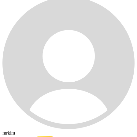
mrkim