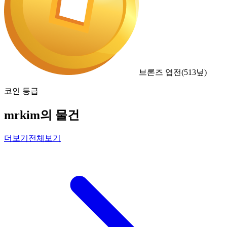
브론즈 엽전
(
513
닢)
코인 등급
mrkim의 물건
더보기
전체보기