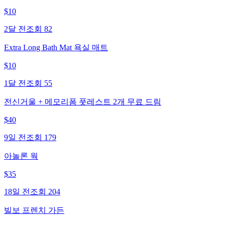
$
10
2달 전
조회
82
Extra Long Bath Mat 욕실 매트
$
10
1달 전
조회
55
전신거울 + 메모리폼 풋레스트 2개 무료 드림
$
40
9일 전
조회
179
아놀론 웍
$
35
18일 전
조회
204
빌보 프렌치 가든