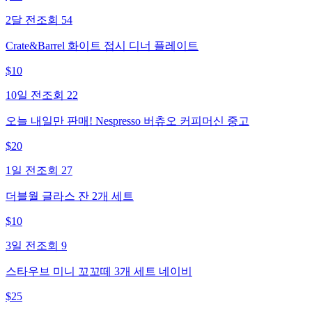
2달 전
조회
54
Crate&Barrel 화이트 접시 디너 플레이트
$
10
10일 전
조회
22
오늘 내일만 판매! Nespresso 버츄오 커피머신 중고
$
20
1일 전
조회
27
더블월 글라스 잔 2개 세트
$
10
3일 전
조회
9
스타우브 미니 꼬꼬떼 3개 세트 네이비
$
25