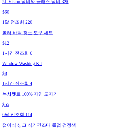
5L Vision 냄비와 글래스 냄비 3개
$
60
1달 전
조회
220
롤러 바닥 청소 도구 세트
$
12
1시간 전
조회
6
Window Washing Kit
$
8
1시간 전
조회
4
녹차쎗트 100% 자연 도자기
$
55
6달 전
조회
114
접이식 싱크 식기건조대 롤업 검정색