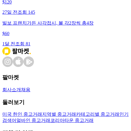
$
120
27일 전
조회
145
빌보 프랜치가든 사각접시, 볼 각2장씩 총4장
$
60
1달 전
조회
81
팔마켓
회사소개
채용
둘러보기
미국 한인 중고거래
지역별 중고거래
카테고리별 중고거래
인기
검색어
얼바인 중고거래
코리아타운 중고거래