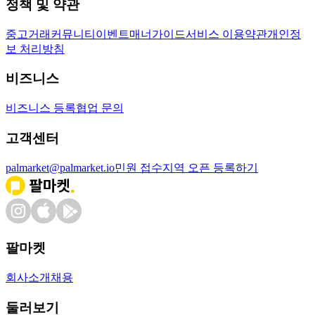
정책 및 약관
중고거래
커뮤니티
이벤트
매너가이드
서비스 이용약관
개인정
보 처리방침
비즈니스
비즈니스 등록
협업 문의
고객센터
palmarket@palmarket.io
민원 접수
지역 오픈 등록하기
팔마켓
회사소개
채용
둘러보기