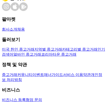
팔마켓
회사소개
채용
둘러보기
미국 한인 중고거래
지역별 중고거래
카테고리별 중고거래
인기
검색어
얼바인 중고거래
코리아타운 중고거래
정책 및 약관
중고거래
커뮤니티
이벤트
매너가이드
서비스 이용약관
개인정
보 처리방침
비즈니스
비즈니스 등록
협업 문의