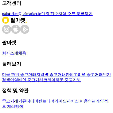
고객센터
palmarket@palmarket.io
민원 접수
지역 오픈 등록하기
팔마켓
회사소개
채용
둘러보기
미국 한인 중고거래
지역별 중고거래
카테고리별 중고거래
인기
검색어
얼바인 중고거래
코리아타운 중고거래
정책 및 약관
중고거래
커뮤니티
이벤트
매너가이드
서비스 이용약관
개인정
보 처리방침