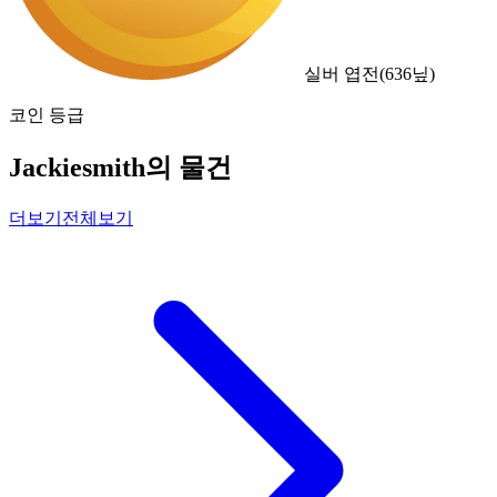
실버 엽전
(
636
닢)
코인 등급
Jackiesmith의 물건
더보기
전체보기