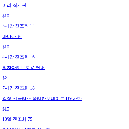
머리 집게핀
$
10
3시간 전
조회
12
바나나 핀
$
10
4시간 전
조회
16
의자다리보호용 커버
$
2
7시간 전
조회
18
검정 선글라스 폴리카보네이트 UV차단
$
15
18일 전
조회
75