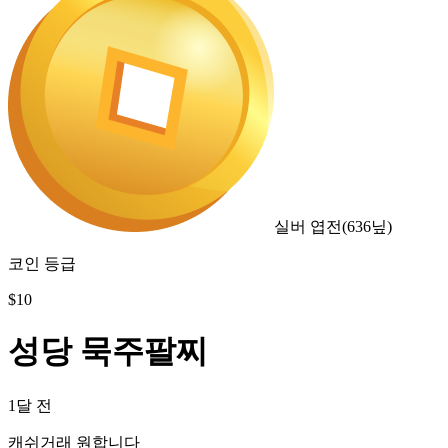
실버 엽전
(
636
닢)
코인 등급
$
10
성당 묵주팔찌
1달 전
캐쉬거래 원합니다