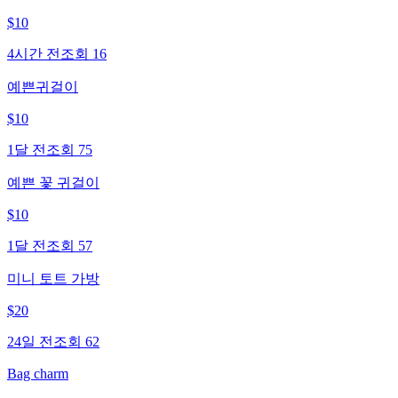
$
10
4시간 전
조회
16
예쁜귀걸이
$
10
1달 전
조회
75
예쁜 꽃 귀걸이
$
10
1달 전
조회
57
미니 토트 가방
$
20
24일 전
조회
62
Bag charm