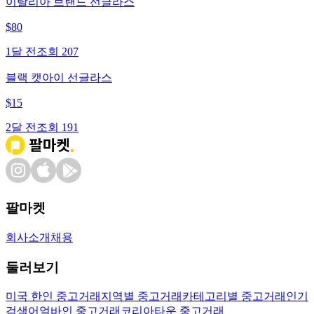
이탈리아 브랜드 선글라스
$
80
1달 전
조회
207
블랙 캣아이 선글라스
$
15
2달 전
조회
191
팔마켓
회사소개
채용
둘러보기
미국 한인 중고거래
지역별 중고거래
카테고리별 중고거래
인기
검색어
얼바인 중고거래
코리아타운 중고거래