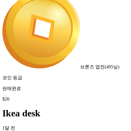
브론즈 엽전
(
495
닢)
코인 등급
판매완료
$
20
Ikea desk
1달 전