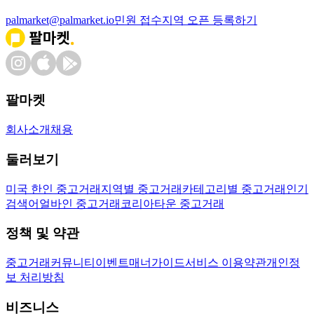
palmarket@palmarket.io
민원 접수
지역 오픈 등록하기
팔마켓
회사소개
채용
둘러보기
미국 한인 중고거래
지역별 중고거래
카테고리별 중고거래
인기
검색어
얼바인 중고거래
코리아타운 중고거래
정책 및 약관
중고거래
커뮤니티
이벤트
매너가이드
서비스 이용약관
개인정
보 처리방침
비즈니스