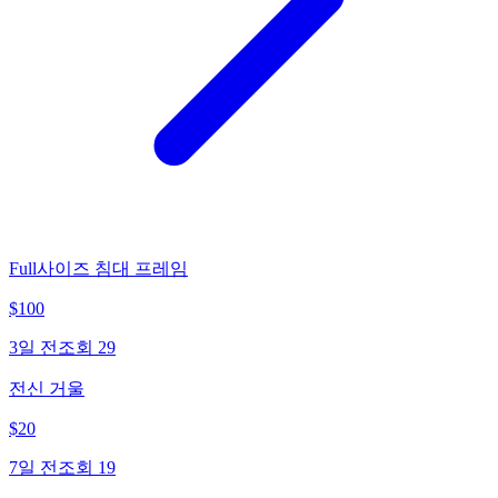
Full사이즈 침대 프레임
$
100
3일 전
조회
29
전신 거울
$
20
7일 전
조회
19