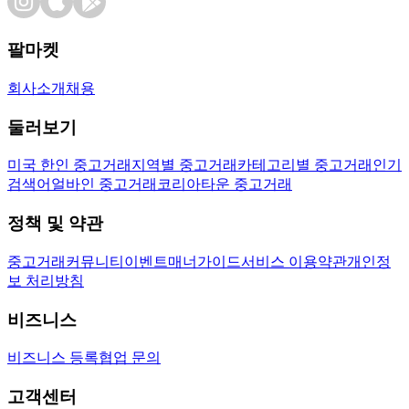
팔마켓
회사소개
채용
둘러보기
미국 한인 중고거래
지역별 중고거래
카테고리별 중고거래
인기
검색어
얼바인 중고거래
코리아타운 중고거래
정책 및 약관
중고거래
커뮤니티
이벤트
매너가이드
서비스 이용약관
개인정
보 처리방침
비즈니스
비즈니스 등록
협업 문의
고객센터