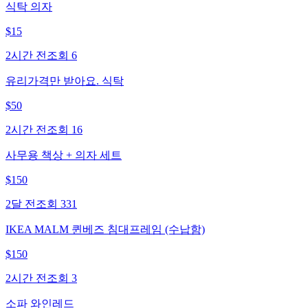
식탁 의자
$
15
2시간 전
조회
6
유리가격만 받아요. 식탁
$
50
2시간 전
조회
16
사무용 책상 + 의자 세트
$
150
2달 전
조회
331
IKEA MALM 퀸베즈 침대프레임 (수납함)
$
150
2시간 전
조회
3
소파 와인레드