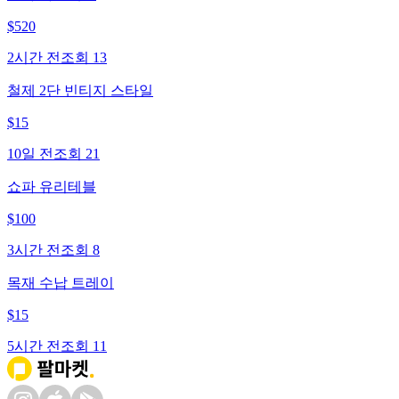
$
520
2시간 전
조회
13
철제 2단 빈티지 스타일
$
15
10일 전
조회
21
쇼파 유리테블
$
100
3시간 전
조회
8
목재 수납 트레이
$
15
5시간 전
조회
11