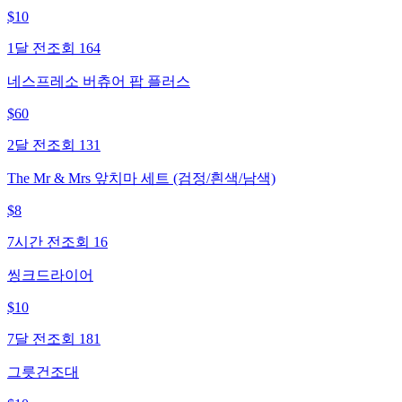
$
10
1달 전
조회
164
네스프레소 버츄어 팝 플러스
$
60
2달 전
조회
131
The Mr & Mrs 앞치마 세트 (검정/흰색/남색)
$
8
7시간 전
조회
16
씽크드라이어
$
10
7달 전
조회
181
그릇건조대