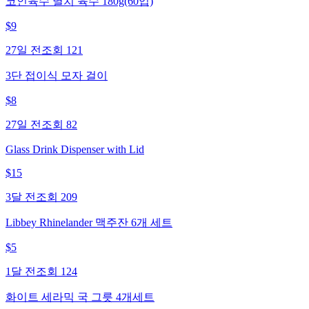
코인육수 멸치 육수 180g(60입)
$
9
27일 전
조회
121
3단 접이식 모자 걸이
$
8
27일 전
조회
82
Glass Drink Dispenser with Lid
$
15
3달 전
조회
209
Libbey Rhinelander 맥주잔 6개 세트
$
5
1달 전
조회
124
화이트 세라믹 국 그릇 4개세트