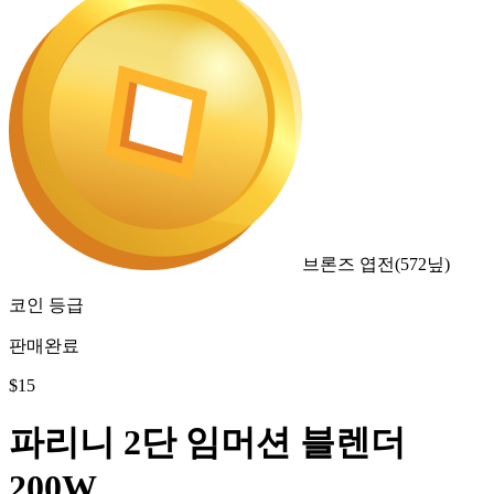
브론즈 엽전
(
572
닢)
코인 등급
판매완료
$
15
파리니 2단 임머션 블렌더
200W