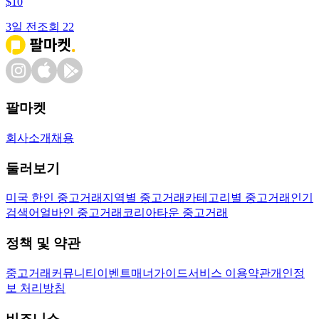
$
10
3일 전
조회
22
팔마켓
회사소개
채용
둘러보기
미국 한인 중고거래
지역별 중고거래
카테고리별 중고거래
인기
검색어
얼바인 중고거래
코리아타운 중고거래
정책 및 약관
중고거래
커뮤니티
이벤트
매너가이드
서비스 이용약관
개인정
보 처리방침
비즈니스