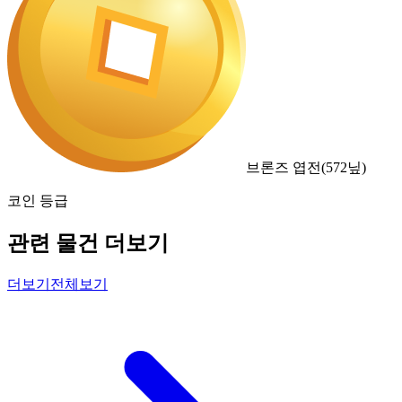
브론즈 엽전
(
572
닢)
코인 등급
관련 물건 더보기
더보기
전체보기