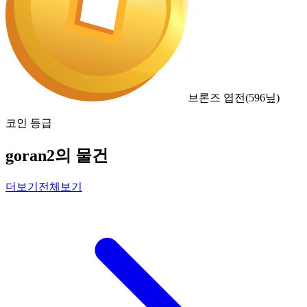
브론즈 엽전
(
596
닢)
코인 등급
goran2의 물건
더보기
전체보기