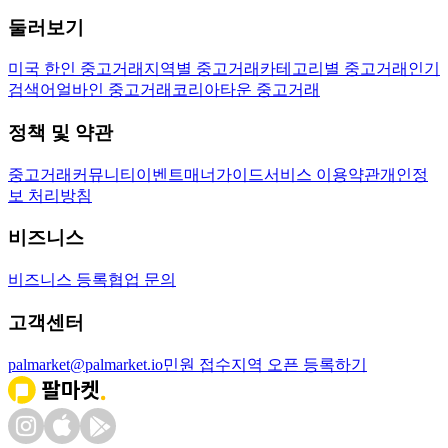
둘러보기
미국 한인 중고거래
지역별 중고거래
카테고리별 중고거래
인기
검색어
얼바인 중고거래
코리아타운 중고거래
정책 및 약관
중고거래
커뮤니티
이벤트
매너가이드
서비스 이용약관
개인정
보 처리방침
비즈니스
비즈니스 등록
협업 문의
고객센터
palmarket@palmarket.io
민원 접수
지역 오픈 등록하기