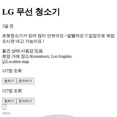
LG 무선 청소기
1달 전
로봇청소기가 있어 많이 안썻어요 ~잘빨려요 !! 집앞으로 픽업
오시면 네고 가능이요 !
물건 상태
:
사용감 있음
희망 거래 장소
:
Koreatown, Los Angeles
127
명 조회
찜하기
문의하기
127
명 조회
찜하기
문의하기