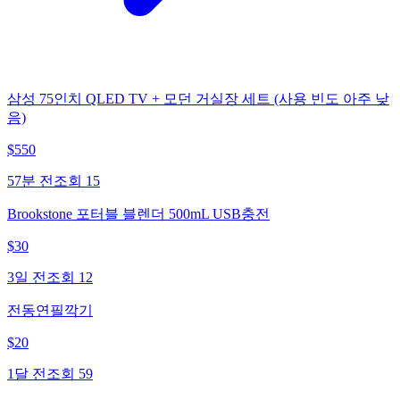
삼성 75인치 QLED TV + 모던 거실장 세트 (사용 빈도 아주 낮
음)
$
550
57분 전
조회
15
Brookstone 포터블 블렌더 500mL USB충전
$
30
3일 전
조회
12
전동연필깍기
$
20
1달 전
조회
59