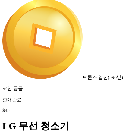
브론즈 엽전
(
596
닢)
코인 등급
판매완료
$
35
LG 무선 청소기