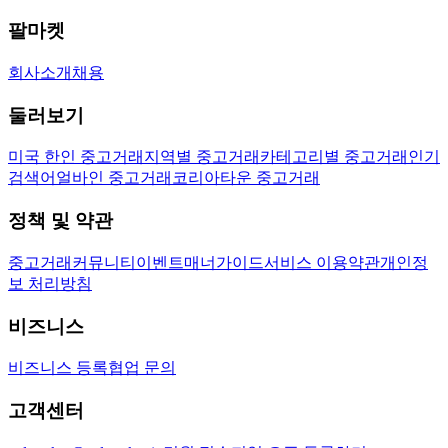
팔마켓
회사소개
채용
둘러보기
미국 한인 중고거래
지역별 중고거래
카테고리별 중고거래
인기
검색어
얼바인 중고거래
코리아타운 중고거래
정책 및 약관
중고거래
커뮤니티
이벤트
매너가이드
서비스 이용약관
개인정
보 처리방침
비즈니스
비즈니스 등록
협업 문의
고객센터