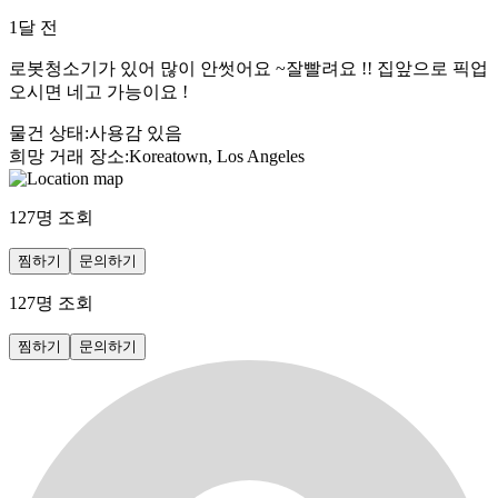
1달 전
로봇청소기가 있어 많이 안썻어요 ~잘빨려요 !! 집앞으로 픽업
오시면 네고 가능이요 !
물건 상태
:
사용감 있음
희망 거래 장소
:
Koreatown, Los Angeles
127
명 조회
찜하기
문의하기
127
명 조회
찜하기
문의하기