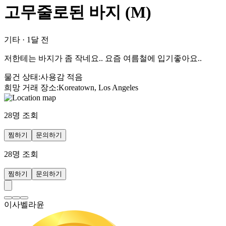
고무줄로된 바지 (M)
기타
·
1달 전
저한테는 바지가 좀 작네요.. 요즘 여름철에 입기좋아요..
물건 상태
:
사용감 적음
희망 거래 장소
:
Koreatown, Los Angeles
28
명 조회
찜하기
문의하기
28
명 조회
찜하기
문의하기
이사벨라윤