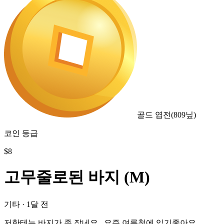
골드 엽전
(
809
닢)
코인 등급
$
8
고무줄로된 바지 (M)
기타
·
1달 전
저한테는 바지가 좀 작네요.. 요즘 여름철에 입기좋아요..