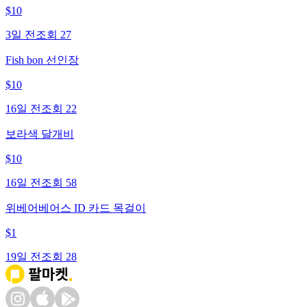
$
10
3일 전
조회
27
Fish bon 선인장
$
10
16일 전
조회
22
보라색 달개비
$
10
16일 전
조회
58
위베어베어스 ID 카드 목걸이
$
1
19일 전
조회
28