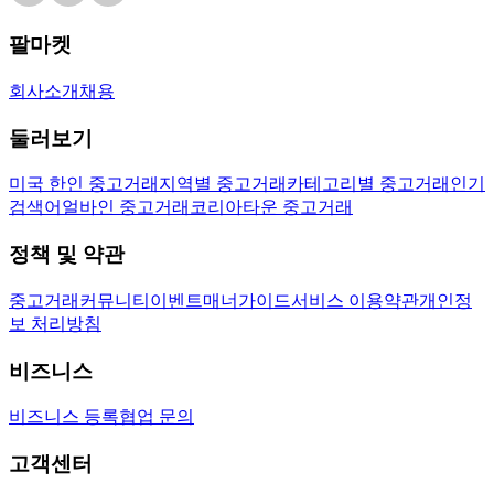
팔마켓
회사소개
채용
둘러보기
미국 한인 중고거래
지역별 중고거래
카테고리별 중고거래
인기
검색어
얼바인 중고거래
코리아타운 중고거래
정책 및 약관
중고거래
커뮤니티
이벤트
매너가이드
서비스 이용약관
개인정
보 처리방침
비즈니스
비즈니스 등록
협업 문의
고객센터