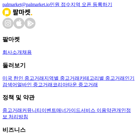
palmarket@palmarket.io
민원 접수
지역 오픈 등록하기
팔마켓
회사소개
채용
둘러보기
미국 한인 중고거래
지역별 중고거래
카테고리별 중고거래
인기
검색어
얼바인 중고거래
코리아타운 중고거래
정책 및 약관
중고거래
커뮤니티
이벤트
매너가이드
서비스 이용약관
개인정
보 처리방침
비즈니스