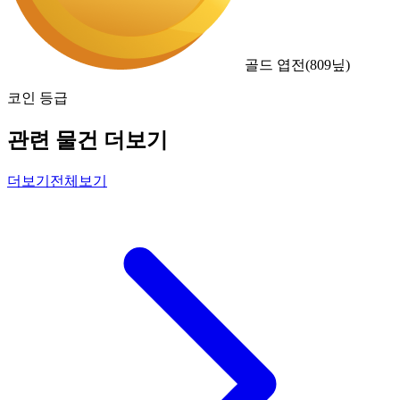
골드 엽전
(
809
닢)
코인 등급
관련 물건 더보기
더보기
전체보기