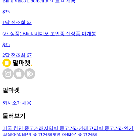
Blink Video Doorbell 화이트 미개봉
$
35
1달 전
조회
62
(새 상품) Blink 비디오 초인종 신상품 미개봉
$
35
2달 전
조회
67
팔마켓
회사소개
채용
둘러보기
미국 한인 중고거래
지역별 중고거래
카테고리별 중고거래
인기
검색어
얼바인 중고거래
코리아타운 중고거래