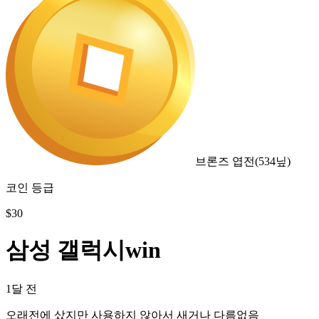
브론즈 엽전
(
534
닢)
코인 등급
$
30
삼성 갤럭시win
1달 전
오래전에 샀지만 사용하지 않아서 새거나 다름없음