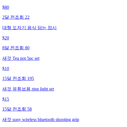
$
80
2달 전
조회
22
대형 도자기 음식 담는 접시
$
20
8달 전
조회
80
새것 Tea pot 5pc set
$
10
15달 전
조회
195
새것 유튜브용 ring light set
$
15
15달 전
조회
58
새것 sony wireless bluetooth shooting grip