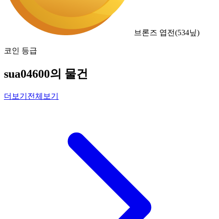
브론즈 엽전
(
534
닢)
코인 등급
sua04600의 물건
더보기
전체보기