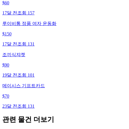
$
60
17달 전
조회
157
루이비통 정품 여자 운동화
$
150
17달 전
조회
131
조끼식쟈켓
$
90
19달 전
조회
101
메이시스 기프트카드
$
70
23달 전
조회
131
관련 물건 더보기