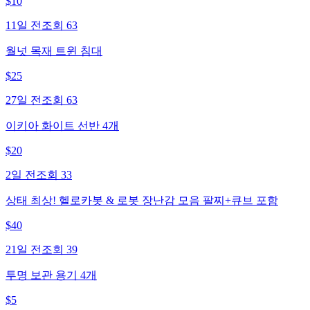
$
10
11일 전
조회
63
월넛 목재 트윈 침대
$
25
27일 전
조회
63
이키아 화이트 선반 4개
$
20
2일 전
조회
33
상태 최상! 헬로카봇 & 로봇 장난감 모음 팔찌+큐브 포함
$
40
21일 전
조회
39
투명 보관 용기 4개
$
5