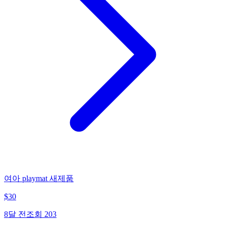
여아 playmat 새제품
$
30
8달 전
조회
203