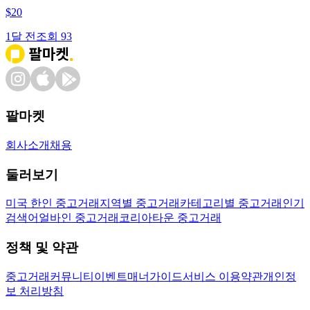
$
20
1달 전
조회
93
팔마켓
회사소개
채용
둘러보기
미국 한인 중고거래
지역별 중고거래
카테고리별 중고거래
인기
검색어
얼바인 중고거래
코리아타운 중고거래
정책 및 약관
중고거래
커뮤니티
이벤트
매너가이드
서비스 이용약관
개인정
보 처리방침