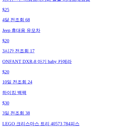
$
25
4달 전
조회
68
Jeep 휴대용 유모차
$
20
3시간 전
조회
17
ONFANT DXR-8 아기 baby 카메라
$
20
10일 전
조회
24
하이킹 백팩
$
30
3일 전
조회
38
LEGO 크리스마스 트리 40573 784피스