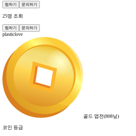
찜하기
문의하기
25
명 조회
찜하기
문의하기
plasticlove
골드 엽전
(
808
닢)
코인 등급