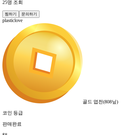
25
명 조회
찜하기
문의하기
plasticlove
골드 엽전
(
808
닢)
코인 등급
판매완료
$
8