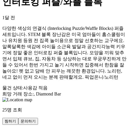
인터로킹 퍼즐/와플 블록
1달 전
다양한 색상의 연결식 (Interlocking Puzzle/Waffle Blocks) 퍼즐
세트입니다. STEM 블록 장난감은 미국 엄마들이 홈스쿨링이
나 유치원 등원 전 집콕 놀이용으로 정말 선호하는 교구에요.
알록달록한 색감에 아이들 소근육 발달과 공간지각능력 키우
기에 정말 좋은 인터로킹 퍼즐 블록입니다. 모양을 끼워 맞추
면서 입체 큐브, 집, 자동차 등 상상하는 대로 무궁무진하게 만
들 수 있어서 한번 가지고 놀기 시작하면 집중해서 한참을 잘
놀아요! 펫 없고 담배 안 피우는 깨끗한 환경입니다. 노리턴,
네고 없이 먼저 오시는 분께 판매할게요. 픽업온니/노리턴
물건 상태
:
사용감 적음
희망 거래 장소
:
, Diamond Bar
25
명 조회
찜하기
문의하기