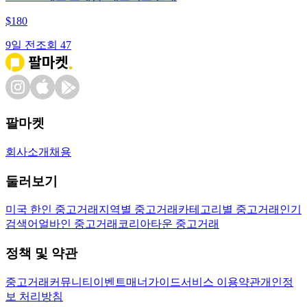
$
180
9일 전
조회
47
팔마켓
회사소개
채용
둘러보기
미국 한인 중고거래
지역별 중고거래
카테고리별 중고거래
인기
검색어
얼바인 중고거래
코리아타운 중고거래
정책 및 약관
중고거래
커뮤니티
이벤트
매너가이드
서비스 이용약관
개인정
보 처리방침