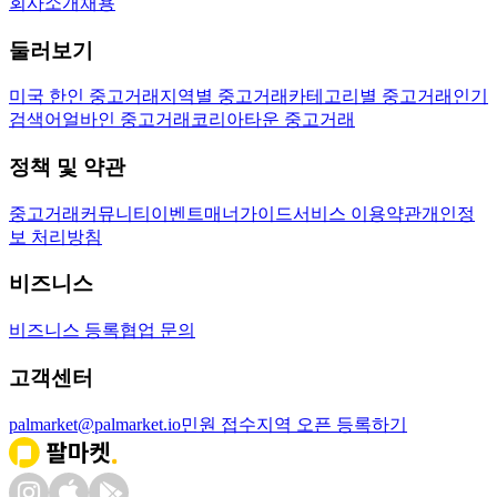
회사소개
채용
둘러보기
미국 한인 중고거래
지역별 중고거래
카테고리별 중고거래
인기
검색어
얼바인 중고거래
코리아타운 중고거래
정책 및 약관
중고거래
커뮤니티
이벤트
매너가이드
서비스 이용약관
개인정
보 처리방침
비즈니스
비즈니스 등록
협업 문의
고객센터
palmarket@palmarket.io
민원 접수
지역 오픈 등록하기