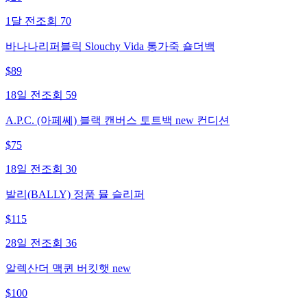
1달 전
조회
70
바나나리퍼블릭 Slouchy Vida 통가죽 숄더백
$
89
18일 전
조회
59
A.P.C. (아페쎄) 블랙 캔버스 토트백 new 컨디션
$
75
18일 전
조회
30
발리(BALLY) 정품 뮬 슬리퍼
$
115
28일 전
조회
36
알렉산더 맥퀸 버킷햇 new
$
100