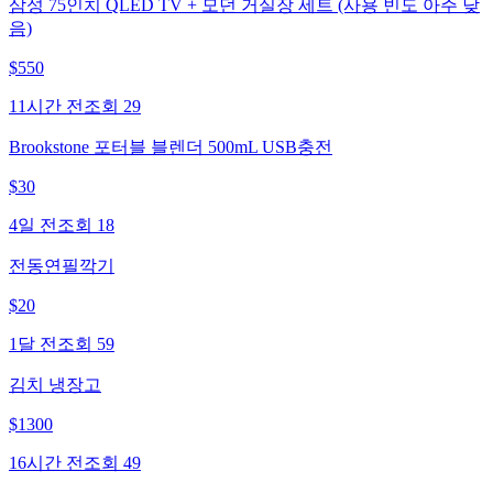
삼성 75인치 QLED TV + 모던 거실장 세트 (사용 빈도 아주 낮
음)
$
550
11시간 전
조회
29
Brookstone 포터블 블렌더 500mL USB충전
$
30
4일 전
조회
18
전동연필깍기
$
20
1달 전
조회
59
김치 냉장고
$
1300
16시간 전
조회
49