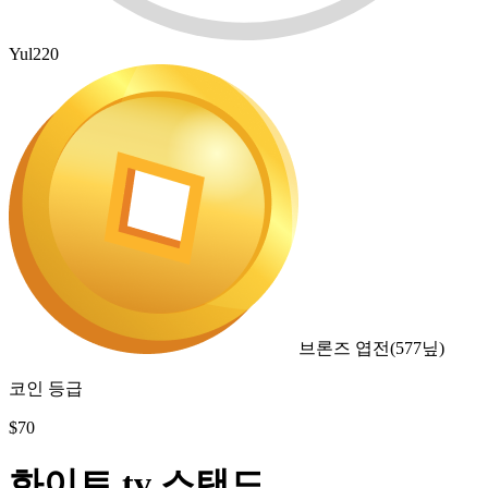
Yul220
브론즈 엽전
(
577
닢)
코인 등급
$
70
화이트 tv 스탠드