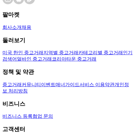
팔마켓
회사소개
채용
둘러보기
미국 한인 중고거래
지역별 중고거래
카테고리별 중고거래
인기
검색어
얼바인 중고거래
코리아타운 중고거래
정책 및 약관
중고거래
커뮤니티
이벤트
매너가이드
서비스 이용약관
개인정
보 처리방침
비즈니스
비즈니스 등록
협업 문의
고객센터