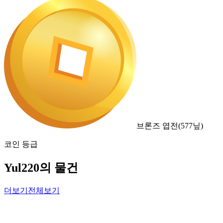
브론즈 엽전
(
577
닢)
코인 등급
Yul220의 물건
더보기
전체보기