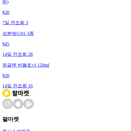
하)
$
20
7일 전
조회
3
성분에디터 3종
$
45
14일 전
조회
28
위글랜 버블토너 120ml
$
20
14일 전
조회
16
팔마켓