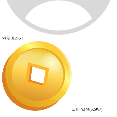
연두바라기
실버 엽전
(
629
닢)