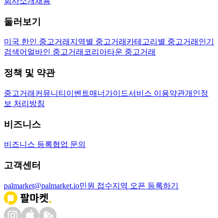
회사소개
채용
둘러보기
미국 한인 중고거래
지역별 중고거래
카테고리별 중고거래
인기
검색어
얼바인 중고거래
코리아타운 중고거래
정책 및 약관
중고거래
커뮤니티
이벤트
매너가이드
서비스 이용약관
개인정
보 처리방침
비즈니스
비즈니스 등록
협업 문의
고객센터
palmarket@palmarket.io
민원 접수
지역 오픈 등록하기