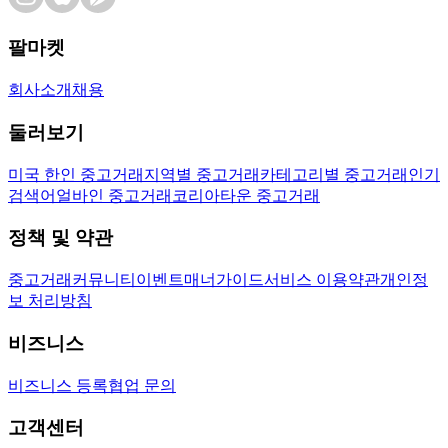
팔마켓
회사소개
채용
둘러보기
미국 한인 중고거래
지역별 중고거래
카테고리별 중고거래
인기
검색어
얼바인 중고거래
코리아타운 중고거래
정책 및 약관
중고거래
커뮤니티
이벤트
매너가이드
서비스 이용약관
개인정
보 처리방침
비즈니스
비즈니스 등록
협업 문의
고객센터