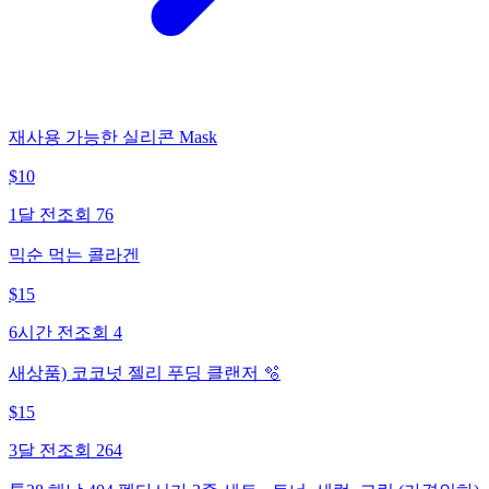
재사용 가능한 실리콘 Mask
$
10
1달 전
조회
76
믹순 먹는 콜라겐
$
15
6시간 전
조회
4
새상품) 코코넛 젤리 푸딩 클랜저 🫧
$
15
3달 전
조회
264