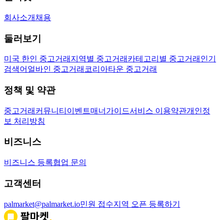
회사소개
채용
둘러보기
미국 한인 중고거래
지역별 중고거래
카테고리별 중고거래
인기
검색어
얼바인 중고거래
코리아타운 중고거래
정책 및 약관
중고거래
커뮤니티
이벤트
매너가이드
서비스 이용약관
개인정
보 처리방침
비즈니스
비즈니스 등록
협업 문의
고객센터
palmarket@palmarket.io
민원 접수
지역 오픈 등록하기