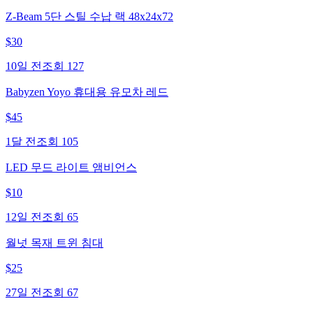
Z-Beam 5단 스틸 수납 랙 48x24x72
$
30
10일 전
조회
127
Babyzen Yoyo 휴대용 유모차 레드
$
45
1달 전
조회
105
LED 무드 라이트 앰비언스
$
10
12일 전
조회
65
월넛 목재 트윈 침대
$
25
27일 전
조회
67