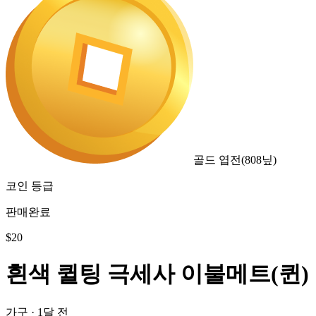
골드 엽전
(
808
닢)
코인 등급
판매완료
$
20
흰색 퀼팅 극세사 이불메트(퀸)
가구
·
1달 전