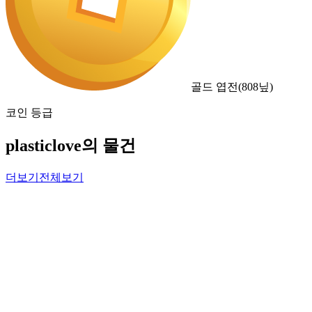
골드 엽전
(
808
닢)
코인 등급
plasticlove의 물건
더보기
전체보기