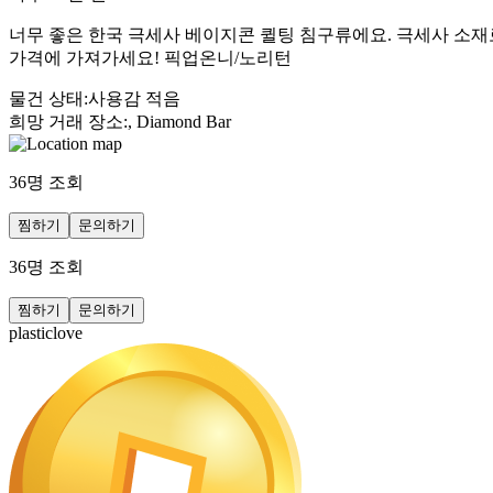
너무 좋은 한국 극세사 베이지콘 퀼팅 침구류에요. 극세사 소재
가격에 가져가세요! 픽업온니/노리턴
물건 상태
:
사용감 적음
희망 거래 장소
:
, Diamond Bar
36
명 조회
찜하기
문의하기
36
명 조회
찜하기
문의하기
plasticlove