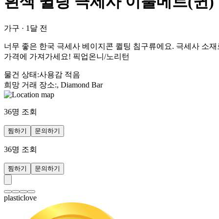
흰색 퀼팅 극세사 이불메트(퀸)
가구
·
1달 전
너무 좋은 한국 극세사 베이지콘 퀼팅 침구류에요. 극세사 소재
가격에 가져가세요! 픽업온니/노리턴
물건 상태
:
사용감 적음
희망 거래 장소
:
, Diamond Bar
36
명 조회
찜하기
문의하기
36
명 조회
찜하기
문의하기
plasticlove