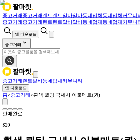
중고거래
중고거래
렌트
렌트
알바
알바
동네업체
동네업체
커뮤니
중고거래
중고거래
렌트
렌트
알바
알바
동네업체
동네업체
커뮤니
앱 다운로드
중고거래
중고거래
렌트
알바
동네업체
커뮤니티
앱 다운로드
홈
>
중고거래
>
흰색 퀼팅 극세사 이불메트(퀸)
판매완료
$
20