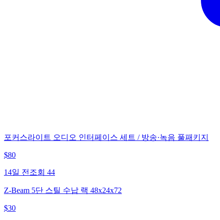
포커스라이트 오디오 인터페이스 세트 / 방송·녹음 풀패키지
$
80
14일 전
조회
44
Z-Beam 5단 스틸 수납 랙 48x24x72
$
30