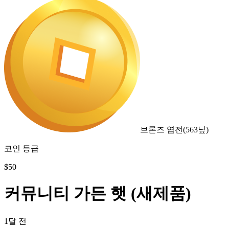
브론즈 엽전
(
563
닢)
코인 등급
$
50
커뮤니티 가든 햇 (새제품)
1달 전