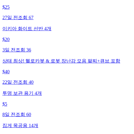
$
25
27일 전
조회
67
이키아 화이트 선반 4개
$
20
3일 전
조회
36
상태 최상! 헬로카봇 & 로봇 장난감 모음 팔찌+큐브 포함
$
40
22일 전
조회
40
투명 보관 용기 4개
$
5
8일 전
조회
60
집게 목공용 14개