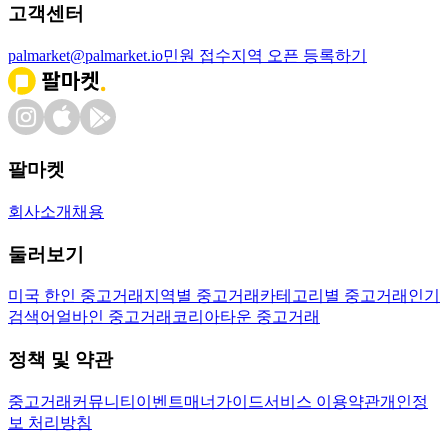
고객센터
palmarket@palmarket.io
민원 접수
지역 오픈 등록하기
팔마켓
회사소개
채용
둘러보기
미국 한인 중고거래
지역별 중고거래
카테고리별 중고거래
인기
검색어
얼바인 중고거래
코리아타운 중고거래
정책 및 약관
중고거래
커뮤니티
이벤트
매너가이드
서비스 이용약관
개인정
보 처리방침