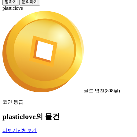
찜하기
문의하기
plasticlove
골드 엽전
(
808
닢)
코인 등급
plasticlove의 물건
더보기
전체보기