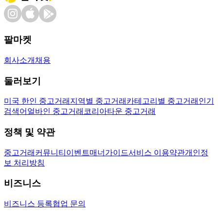
팔마켓
회사소개
채용
둘러보기
미국 한인 중고거래
지역별 중고거래
카테고리별 중고거래
인기
검색어
얼바인 중고거래
코리아타운 중고거래
정책 및 약관
중고거래
커뮤니티
이벤트
매너가이드
서비스 이용약관
개인정
보 처리방침
비즈니스
비즈니스 등록
협업 문의