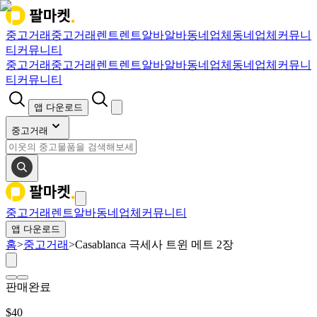
중고거래
중고거래
렌트
렌트
알바
알바
동네업체
동네업체
커뮤니
티
커뮤니티
중고거래
중고거래
렌트
렌트
알바
알바
동네업체
동네업체
커뮤니
티
커뮤니티
앱 다운로드
중고거래
중고거래
렌트
알바
동네업체
커뮤니티
앱 다운로드
홈
>
중고거래
>
Casablanca 극세사 트윈 메트 2장
판매완료
$
40