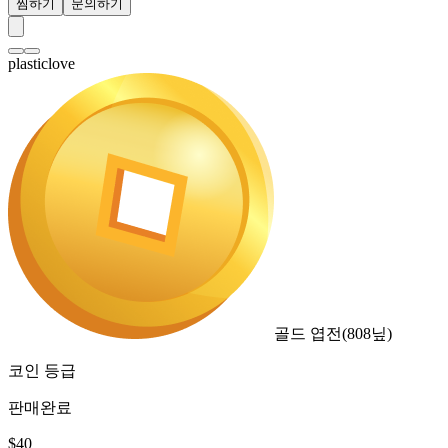
찜하기
문의하기
plasticlove
골드 엽전
(
808
닢)
코인 등급
판매완료
$
40