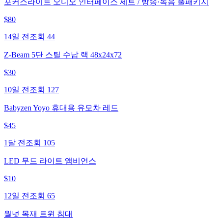
포커스라이트 오디오 인터페이스 세트 / 방송·녹음 풀패키지
$
80
14일 전
조회
44
Z-Beam 5단 스틸 수납 랙 48x24x72
$
30
10일 전
조회
127
Babyzen Yoyo 휴대용 유모차 레드
$
45
1달 전
조회
105
LED 무드 라이트 앰비언스
$
10
12일 전
조회
65
월넛 목재 트윈 침대