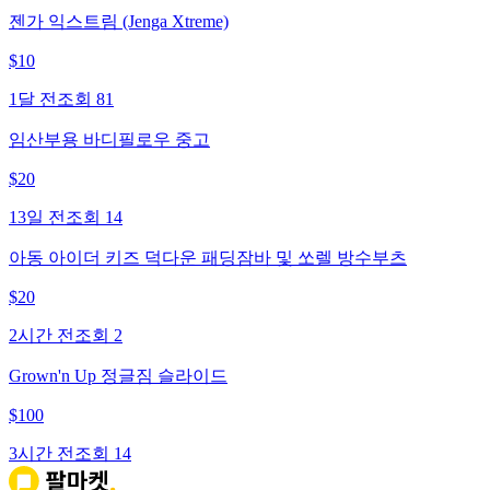
젠가 익스트림 (Jenga Xtreme)
$
10
1달 전
조회
81
임산부용 바디필로우 중고
$
20
13일 전
조회
14
아동 아이더 키즈 덕다운 패딩잠바 및 쏘렐 방수부츠
$
20
2시간 전
조회
2
Grown'n Up 정글짐 슬라이드
$
100
3시간 전
조회
14