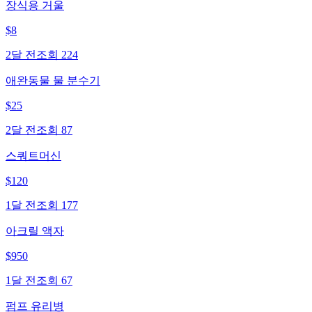
장식용 거울
$
8
2달 전
조회
224
애완동물 물 분수기
$
25
2달 전
조회
87
스쿼트머신
$
120
1달 전
조회
177
아크릴 액자
$
950
1달 전
조회
67
펌프 유리병