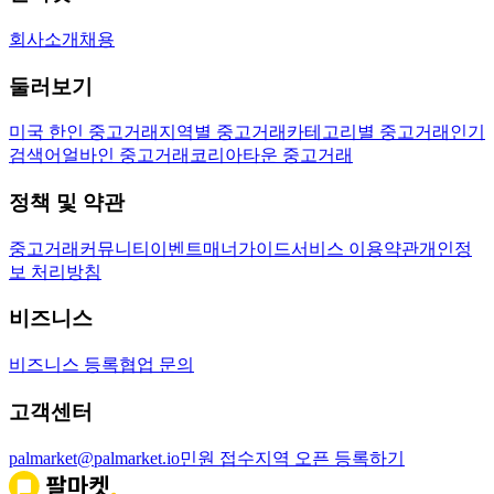
회사소개
채용
둘러보기
미국 한인 중고거래
지역별 중고거래
카테고리별 중고거래
인기
검색어
얼바인 중고거래
코리아타운 중고거래
정책 및 약관
중고거래
커뮤니티
이벤트
매너가이드
서비스 이용약관
개인정
보 처리방침
비즈니스
비즈니스 등록
협업 문의
고객센터
palmarket@palmarket.io
민원 접수
지역 오픈 등록하기