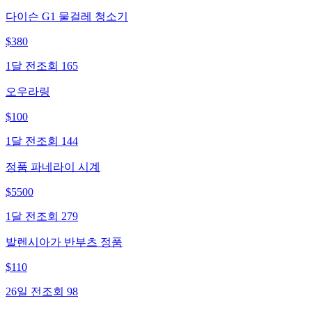
다이슨 G1 물걸레 청소기
$
380
1달 전
조회
165
오우라링
$
100
1달 전
조회
144
정품 파네라이 시계
$
5500
1달 전
조회
279
발렌시아가 반부츠 정품
$
110
26일 전
조회
98