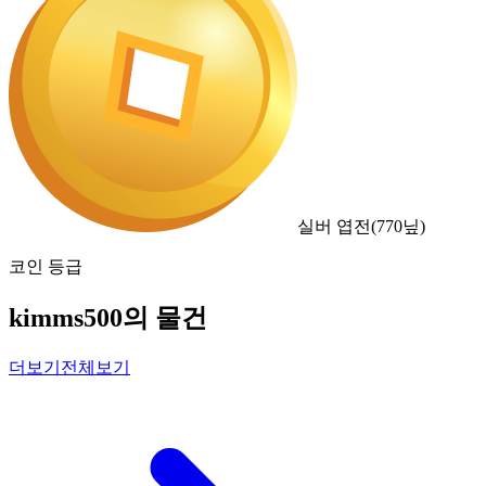
실버 엽전
(
770
닢)
코인 등급
kimms500의 물건
더보기
전체보기