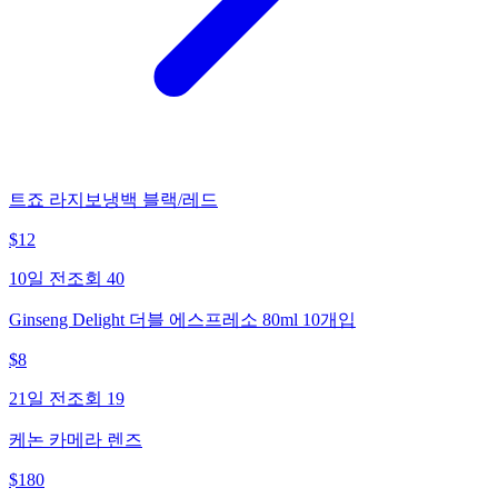
트죠 라지보냉백 블랙/레드
$
12
10일 전
조회
40
Ginseng Delight 더블 에스프레소 80ml 10개입
$
8
21일 전
조회
19
케논 카메라 렌즈
$
180