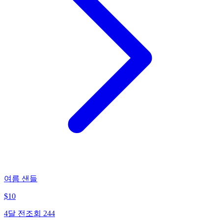
여름 샌들
$
10
4달 전
조회
244