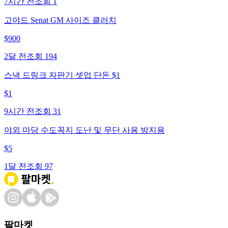
7시간 전
조회
1
고야드 Senat GM 사이즈 클러치
$
900
2달 전
조회
194
스낵 드링크 자판기 셋업 단돈 $1
$
1
9시간 전
조회
31
야외 마당 수도꼭지 도난 및 무단 사용 방지용
$
5
1달 전
조회
97
팔마켓