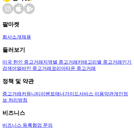
팔마켓
회사소개
채용
둘러보기
미국 한인 중고거래
지역별 중고거래
카테고리별 중고거래
인기
검색어
얼바인 중고거래
코리아타운 중고거래
정책 및 약관
중고거래
커뮤니티
이벤트
매너가이드
서비스 이용약관
개인정
보 처리방침
비즈니스
비즈니스 등록
협업 문의