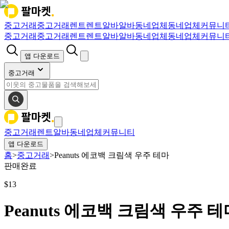
중고거래
중고거래
렌트
렌트
알바
알바
동네업체
동네업체
커뮤니
중고거래
중고거래
렌트
렌트
알바
알바
동네업체
동네업체
커뮤니
앱 다운로드
중고거래
중고거래
렌트
알바
동네업체
커뮤니티
앱 다운로드
홈
>
중고거래
>
Peanuts 에코백 크림색 우주 테마
판매완료
$
13
Peanuts 에코백 크림색 우주 테