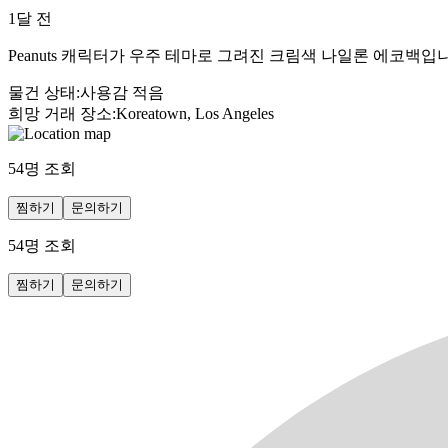
1달 전
Peanuts 캐릭터가 우주 테마로 그려진 크림색 나일론 에코백입
물건 상태
:
사용감 적음
희망 거래 장소
:
Koreatown, Los Angeles
54
명 조회
찜하기
문의하기
54
명 조회
찜하기
문의하기