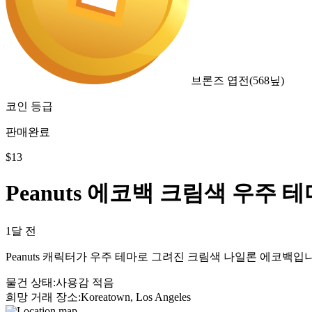
브론즈 엽전
(
568
닢)
코인 등급
판매완료
$
13
Peanuts 에코백 크림색 우주 테
1달 전
Peanuts 캐릭터가 우주 테마로 그려진 크림색 나일론 에코백입
물건 상태
:
사용감 적음
희망 거래 장소
:
Koreatown, Los Angeles