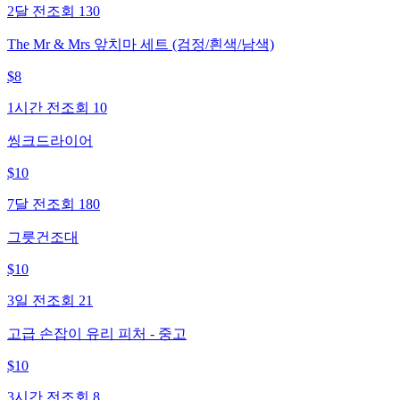
2달 전
조회
130
The Mr & Mrs 앞치마 세트 (검정/흰색/남색)
$
8
1시간 전
조회
10
씽크드라이어
$
10
7달 전
조회
180
그릇건조대
$
10
3일 전
조회
21
고급 손잡이 유리 피처 - 중고
$
10
3시간 전
조회
8