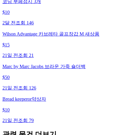
코닝 부페접시 3개
$
10
2달 전
조회
146
Wilson Advantage 카브레타 골프장갑 M 새상품
$
15
21일 전
조회
21
Marc by Marc Jacobs 브라운 가죽 숄더백
$
50
21일 전
조회
126
Bread keeperor약상자
$
10
21일 전
조회
79
관련 물건 더보기