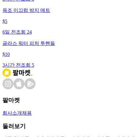
욕조 미끄럼 방지 매트
$
5
6일 전
조회
24
글라스 워터 피처 투핸들
$
10
3시간 전
조회
5
팔마켓
회사소개
채용
둘러보기