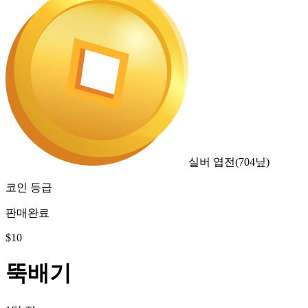
실버 엽전
(
704
닢)
코인 등급
판매완료
$
10
뚝배기