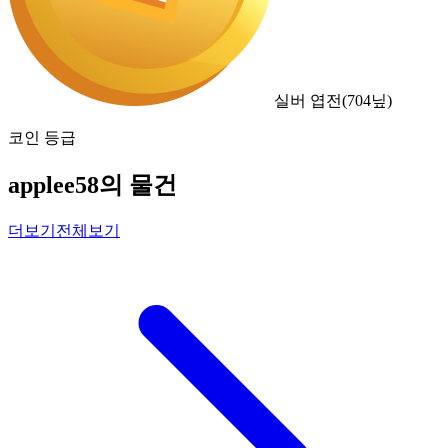
실버 엽전
(
704
닢)
코인 등급
applee58의 물건
더보기
전체보기