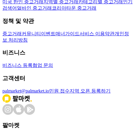
미국 한인 중고거래
지역별 중고거래
카테고리별 중고거래
인기
검색어
얼바인 중고거래
코리아타운 중고거래
정책 및 약관
중고거래
커뮤니티
이벤트
매너가이드
서비스 이용약관
개인정
보 처리방침
비즈니스
비즈니스 등록
협업 문의
고객센터
palmarket@palmarket.io
민원 접수
지역 오픈 등록하기
팔마켓