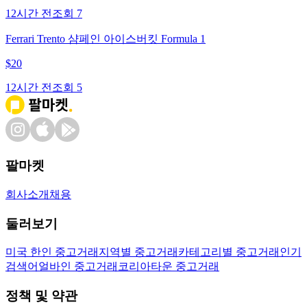
12시간 전
조회
7
Ferrari Trento 샴페인 아이스버킷 Formula 1
$
20
12시간 전
조회
5
팔마켓
회사소개
채용
둘러보기
미국 한인 중고거래
지역별 중고거래
카테고리별 중고거래
인기
검색어
얼바인 중고거래
코리아타운 중고거래
정책 및 약관