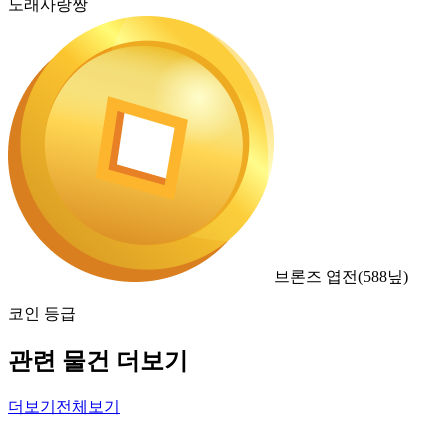
노래사랑짱
브론즈 엽전
(
588
닢)
코인 등급
관련 물건 더보기
더보기
전체보기