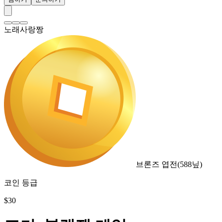
노래사랑짱
브론즈 엽전
(
588
닢)
코인 등급
$
30