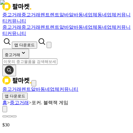
중고거래
중고거래
렌트
렌트
알바
알바
동네업체
동네업체
커뮤니
티
커뮤니티
중고거래
중고거래
렌트
렌트
알바
알바
동네업체
동네업체
커뮤니
티
커뮤니티
앱 다운로드
중고거래
중고거래
렌트
알바
동네업체
커뮤니티
앱 다운로드
홈
>
중고거래
>
포커. 블랙잭 게임
$
30