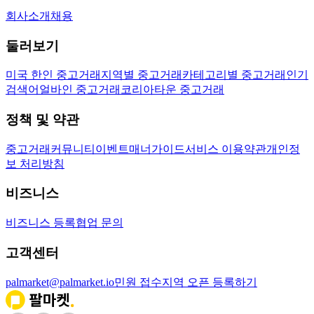
회사소개
채용
둘러보기
미국 한인 중고거래
지역별 중고거래
카테고리별 중고거래
인기
검색어
얼바인 중고거래
코리아타운 중고거래
정책 및 약관
중고거래
커뮤니티
이벤트
매너가이드
서비스 이용약관
개인정
보 처리방침
비즈니스
비즈니스 등록
협업 문의
고객센터
palmarket@palmarket.io
민원 접수
지역 오픈 등록하기