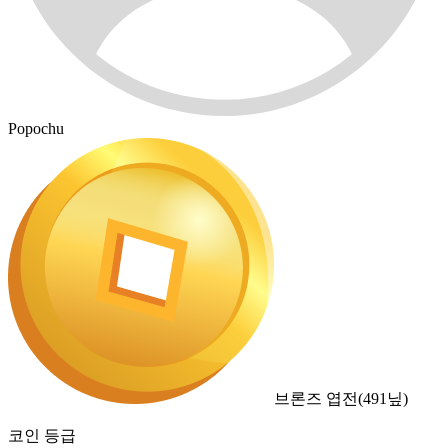
Popochu
브론즈 엽전
(
491
닢)
코인 등급