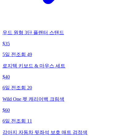
우드 원형 3단 플랜터 스탠드
$
35
5일 전
조회
49
로지텍 키보드 & 마우스 세트
$
40
6일 전
조회
20
Wild One 펫 캐리어백 크림색
$
60
6일 전
조회
11
강아지 자동차 뒷좌석 보호 매트 검정색