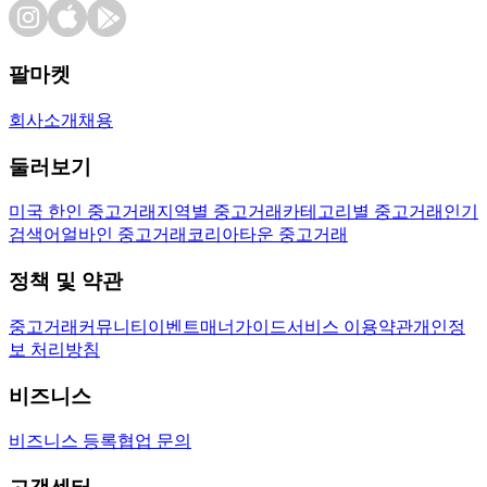
팔마켓
회사소개
채용
둘러보기
미국 한인 중고거래
지역별 중고거래
카테고리별 중고거래
인기
검색어
얼바인 중고거래
코리아타운 중고거래
정책 및 약관
중고거래
커뮤니티
이벤트
매너가이드
서비스 이용약관
개인정
보 처리방침
비즈니스
비즈니스 등록
협업 문의