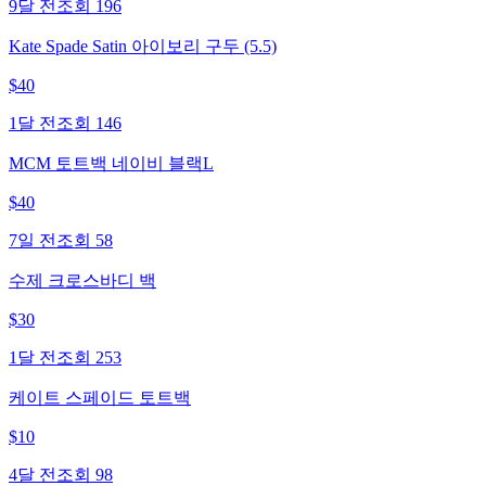
9달 전
조회
196
Kate Spade Satin 아이보리 구두 (5.5)
$
40
1달 전
조회
146
MCM 토트백 네이비 블랙L
$
40
7일 전
조회
58
수제 크로스바디 백
$
30
1달 전
조회
253
케이트 스페이드 토트백
$
10
4달 전
조회
98