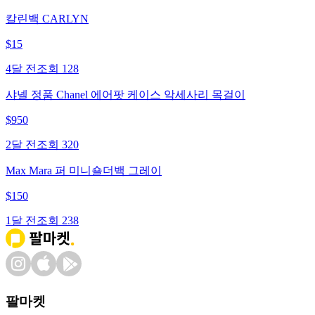
칼린백 CARLYN
$
15
4달 전
조회
128
샤넬 정품 Chanel 에어팟 케이스 악세사리 목걸이
$
950
2달 전
조회
320
Max Mara 퍼 미니숄더백 그레이
$
150
1달 전
조회
238
팔마켓