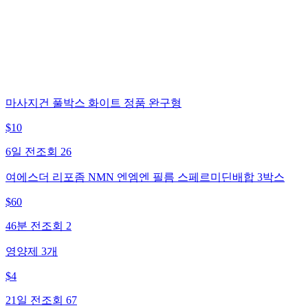
마사지건 풀박스 화이트 정품 완구형
$
10
6일 전
조회
26
여에스더 리포좀 NMN 엔엠엔 필름 스페르미딘배합 3박스
$
60
46분 전
조회
2
영양제 3개
$
4
21일 전
조회
67