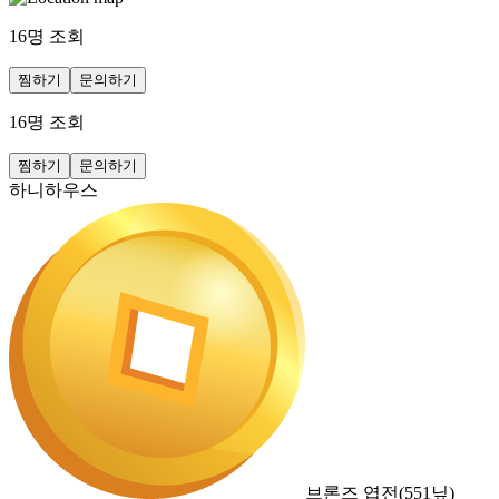
16
명 조회
찜하기
문의하기
16
명 조회
찜하기
문의하기
하니하우스
브론즈 엽전
(
551
닢)