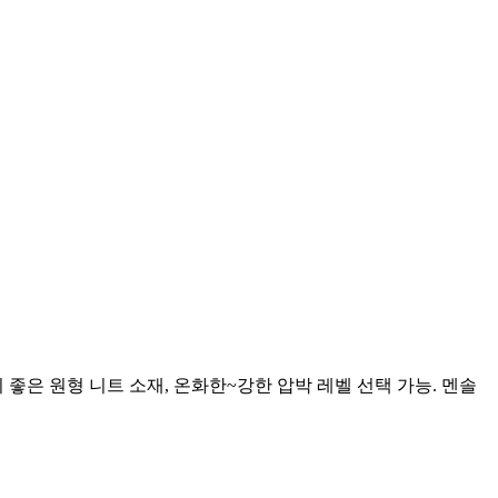
숨 쉬기 좋은 원형 니트 소재, 온화한~강한 압박 레벨 선택 가능. 멘솔