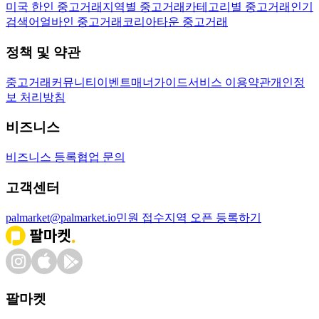
미국 한인 중고거래
지역별 중고거래
카테고리별 중고거래
인기
검색어
얼바인 중고거래
코리아타운 중고거래
정책 및 약관
중고거래
커뮤니티
이벤트
매너가이드
서비스 이용약관
개인정
보 처리방침
비즈니스
비즈니스 등록
협업 문의
고객센터
palmarket@palmarket.io
민원 접수
지역 오픈 등록하기
팔마켓