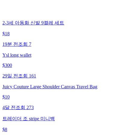
2-3세 아동화 신발 9켤레 세트
$
18
19분 전
조회
7
Ysl long wallet
$
300
29일 전
조회
161
Juicy Couture Large Shoulder Canvas Travel Bag
$
10
4달 전
조회
273
트레이더 조 stripe 미니백
$
8