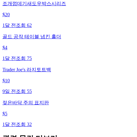
조개껍데기새도우박스시리즈
$
20
1달 전
조회
62
골드 공작 테이블 냅킨 홀더
$
4
1달 전
조회
75
Trader Joe's 라지토트백
$
10
9일 전
조회
55
젖은바닥 주의 표지판
$
5
1달 전
조회
32