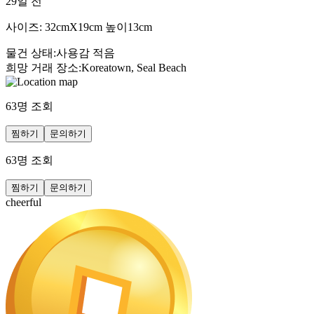
29일 전
사이즈: 32cmX19cm 높이13cm
물건 상태
:
사용감 적음
희망 거래 장소
:
Koreatown, Seal Beach
63
명 조회
찜하기
문의하기
63
명 조회
찜하기
문의하기
cheerful