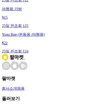
25일 전
조회
112
여행용 가방
$
15
25일 전
조회
125
Yoga Bag (운동용 /여행용)
$
22
25일 전
조회
124
팔마켓
회사소개
채용
둘러보기