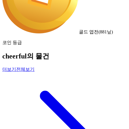
골드 엽전
(
881
닢)
코인 등급
cheerful의 물건
더보기
전체보기