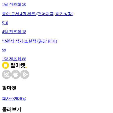
1달 전
조회
50
육아 도서 4권 세트 (언어자극, 아기성장)
$
10
4일 전
조회
18
박완서 작가 소설책 (일괄 판매)
$
9
1달 전
조회
88
팔마켓
회사소개
채용
둘러보기