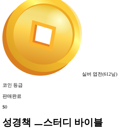
실버 엽전
(
612
닢)
코인 등급
판매완료
$
0
성경책 ㅡ스터디 바이블