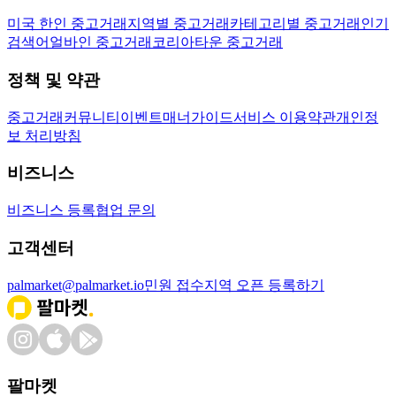
미국 한인 중고거래
지역별 중고거래
카테고리별 중고거래
인기
검색어
얼바인 중고거래
코리아타운 중고거래
정책 및 약관
중고거래
커뮤니티
이벤트
매너가이드
서비스 이용약관
개인정
보 처리방침
비즈니스
비즈니스 등록
협업 문의
고객센터
palmarket@palmarket.io
민원 접수
지역 오픈 등록하기
팔마켓