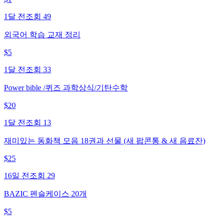
1달 전
조회
49
외국어 학습 교재 정리
$
5
1달 전
조회
33
Power bible /퀴즈 과학상식/기탄수학
$
20
1달 전
조회
13
재미있는 동화책 모음 18권과 선물 (새 팝콘통 & 새 음료잔)
$
25
16일 전
조회
29
BAZIC 펜슬케이스 20개
$
5