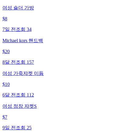
여성 숄더 가방
$
8
7일 전
조회
34
Michael kors 핸드백
$
20
8달 전
조회
157
여성 가죽쟈켓 미듐
$
10
6달 전
조회
112
여성 정장 쟈켓S
$
7
9일 전
조회
25