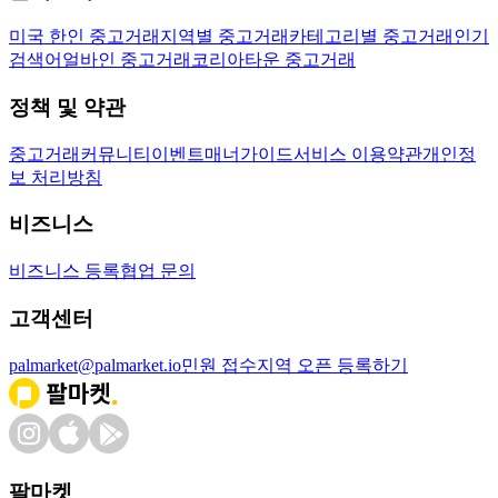
미국 한인 중고거래
지역별 중고거래
카테고리별 중고거래
인기
검색어
얼바인 중고거래
코리아타운 중고거래
정책 및 약관
중고거래
커뮤니티
이벤트
매너가이드
서비스 이용약관
개인정
보 처리방침
비즈니스
비즈니스 등록
협업 문의
고객센터
palmarket@palmarket.io
민원 접수
지역 오픈 등록하기
팔마켓