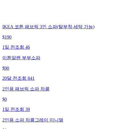
IKEA 코튼 패브릭 3인 소파(탈부착,세탁 가능)
$
190
1일 전
조회
46
이튼알렌 부부소파
$
90
20달 전
조회
841
2인용 패브릭 소파 차콜
$
0
1일 전
조회
39
2인용 소파 차콜그레이 미니멀