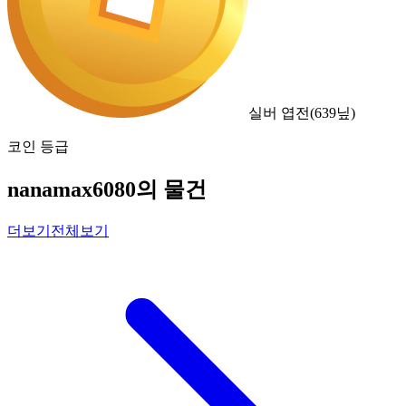
실버 엽전
(
639
닢)
코인 등급
nanamax6080의 물건
더보기
전체보기