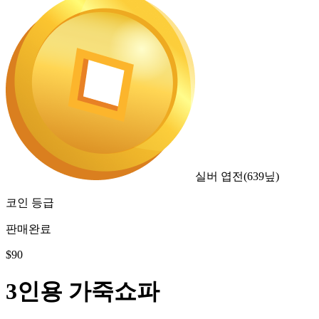
실버 엽전
(
639
닢)
코인 등급
판매완료
$
90
3인용 가죽쇼파