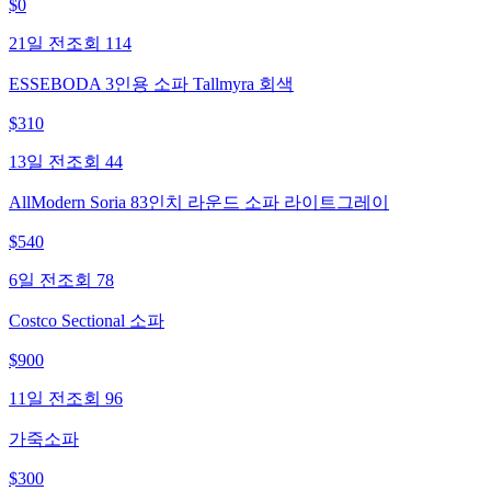
$
0
21일 전
조회
114
ESSEBODA 3인용 소파 Tallmyra 회색
$
310
13일 전
조회
44
AllModern Soria 83인치 라운드 소파 라이트그레이
$
540
6일 전
조회
78
Costco Sectional 소파
$
900
11일 전
조회
96
가죽소파
$
300