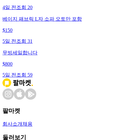
4일 전
조회
20
베이지 패브릭 L자 소파 오토만 포함
$
150
5일 전
조회
31
무빙세일합니다
$
800
5일 전
조회
59
팔마켓
회사소개
채용
둘러보기