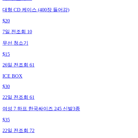
대형 CD 케이스 (400장 들어감)
$
20
7일 전
조회
10
무선 청소기
$
15
26일 전
조회
61
ICE BOX
$
30
22일 전
조회
61
여성 7 하프 한국싸이즈 245 신발3종
$
35
22일 전
조회
72