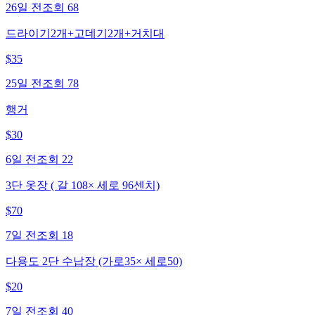
26일 전
조회
68
드라이기2개+고데기2개+거치대
$
35
25일 전
조회
78
행거
$
30
6일 전
조회
22
3단 옷장 ( 갈 108× 세로 96센치)
$
70
7일 전
조회
18
다용도 2단 수납장 (가로35× 세로50)
$
20
7일 전
조회
40