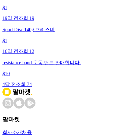
$
1
19일 전
조회
19
Sport Disc 140g 프리스비
$
1
16일 전
조회
12
resistance band 운동 밴드 판매합니다.
$
10
4달 전
조회
74
팔마켓
회사소개
채용