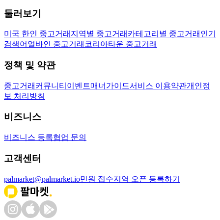
둘러보기
미국 한인 중고거래
지역별 중고거래
카테고리별 중고거래
인기
검색어
얼바인 중고거래
코리아타운 중고거래
정책 및 약관
중고거래
커뮤니티
이벤트
매너가이드
서비스 이용약관
개인정
보 처리방침
비즈니스
비즈니스 등록
협업 문의
고객센터
palmarket@palmarket.io
민원 접수
지역 오픈 등록하기