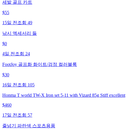
세발 골프 카트
$
55
15일 전
조회
49
낚시 엑세서리 들
$
0
4일 전
조회
24
FootJoy 골프화 화이트/검정 컬러블록
$
30
16일 전
조회
105
Honma T world TW-X Iron set 5-11 with Vizard 85g Stiff excellent
$
460
17일 전
조회
57
줄넘기 파란색 스포츠용품