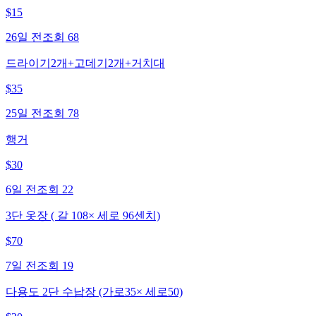
$
15
26일 전
조회
68
드라이기2개+고데기2개+거치대
$
35
25일 전
조회
78
행거
$
30
6일 전
조회
22
3단 옷장 ( 갈 108× 세로 96센치)
$
70
7일 전
조회
19
다용도 2단 수납장 (가로35× 세로50)