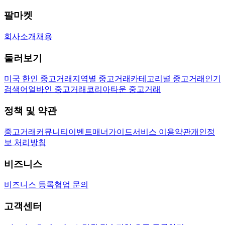
팔마켓
회사소개
채용
둘러보기
미국 한인 중고거래
지역별 중고거래
카테고리별 중고거래
인기
검색어
얼바인 중고거래
코리아타운 중고거래
정책 및 약관
중고거래
커뮤니티
이벤트
매너가이드
서비스 이용약관
개인정
보 처리방침
비즈니스
비즈니스 등록
협업 문의
고객센터