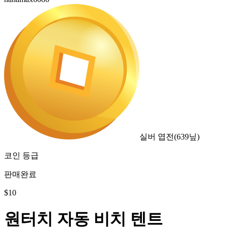
실버 엽전
(
639
닢)
코인 등급
판매완료
$
10
원터치 자동 비치 텐트