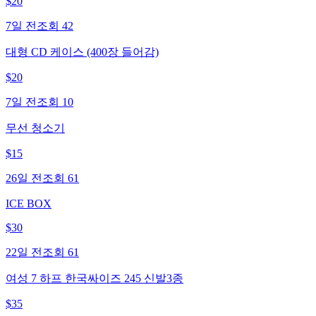
$
20
7일 전
조회
42
대형 CD 케이스 (400장 들어감)
$
20
7일 전
조회
10
무선 청소기
$
15
26일 전
조회
61
ICE BOX
$
30
22일 전
조회
61
여성 7 하프 한국싸이즈 245 신발3종
$
35