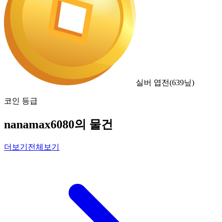
실버 엽전
(
639
닢)
코인 등급
nanamax6080의 물건
더보기
전체보기